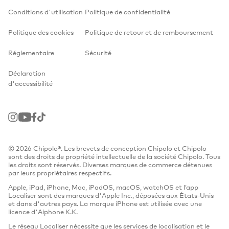
Conditions d'utilisation
Politique de confidentialité
Retrouver sa télécommande d’une manière
astucieuse.
Politique des cookies
Politique de retour et de remboursement
Tu veux garder la tracede ton smartphone?
Réglementaire
Sécurité
Remplace et Recycle Tes Chipolos
Déclaration
Le plus fin des tracker Bluetooth pour portefeuille.
d'accessibilité
Porte-clés Intelligent
Instagram
Youtube
Facebook
TikTok
Politique de Retour & de Remboursement
Politique des cookies
© 2026 Chipolo®. Les brevets de conception Chipolo et Chipolo
Legal - Terms of use
sont des droits de propriété intellectuelle de la société Chipolo. Tous
les droits sont réservés. Diverses marques de commerce détenues
Privacy policy
par leurs propriétaires respectifs.
Apple, iPad, iPhone, Mac, iPadOS, macOS, watchOS et l’app
Legal - Get a free Chipolo rules
Localiser sont des marques d'Apple Inc., déposées aux États-Unis
et dans d'autres pays. La marque iPhone est utilisée avec une
Obtiens Un Chipolo Gratos!
licence d'Aiphone K.K.
Le réseau Localiser nécessite que les services de localisation et le
Une touche intelligente et moderne aux cadeaux