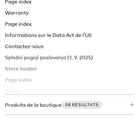
Page index
Warranty
Page index
Informations sur le Data Act de l’UE
Contactez-vous
Splošni pogoji poslovanja (1. 9. 2025)
Store locator
Page index
Outlet
Store locator
Produits de la boutique
58 RÉSULTATS
Déclaration d’accessibilité
Le plus fin des traceurs Bluetooth pour portefeuille
Application gratuite Chipolo