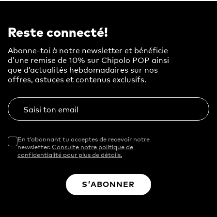
Tracker pour clés de voiture
Chipolo Adventure Giveaway
Reste connecté!
Sécurité
Abonne-toi à notre newsletter et bénéficie
d’une remise de 10% sur Chipolo POP ainsi
Legal - Easter eggs hunt
que d’actualités hebdomadaires sur nos
offres, astuces et contenus exclusifs.
Besoin d'un cadeau pour quelqu'un de distrait?
Tracker Chipolo Point compatible avec l'application
Localiser mon appareil de Google
Saisi ton email
Surclasse ton ancien Chipolo gratuitement
En t’abonnant tu acceptes de recevoir notre
Chipolo PACK Voyage– Trackers pour bagages,
newsletter.
Consulte notre politique de
passeport
confidentialité pour plus de détails.
CARD SPOT, Intelligent et Ultra-Fin Pour Portefeuille
S’ABONNER
Choisi ton Chipolo
Chipolo ONE Spot & Chipolo CARD Spot