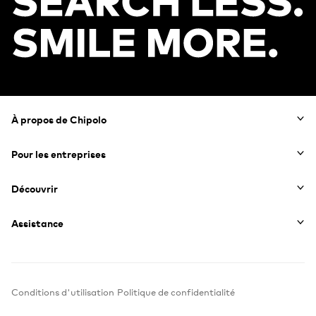
Footer
À propos de Chipolo
Pour les entreprises
Découvrir
Assistance
Conditions d'utilisation
Politique de confidentialité