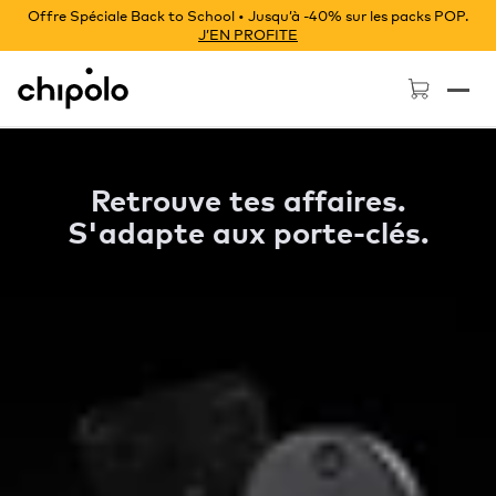
Offre Spéciale Back to School • Jusqu’à -40% sur les packs POP.
J’EN PROFITE
Chipolo - Home page
Retrouve tes affaires.
S'adapte aux porte-clés.