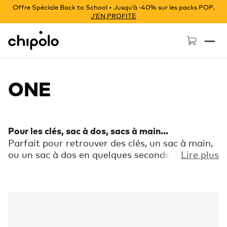
Offre Spéciale Back to School • Jusqu’à -40% sur les packs POP.
J’EN PROFITE
Chipolo - Home page
ONE
Pour les clés, sac à dos, sacs à main...
Parfait pour retrouver des clés, un sac à main,
ou un sac à dos en quelques secondes. Utilise
Lire plus
l'application Chipolo pour faire sonner ton
objet égaré ou double-clique sur Chipolo pour
trouver ton téléphone. Reçois une notification
provenant de l'application si tu quittes un
endroit sans ton objet.