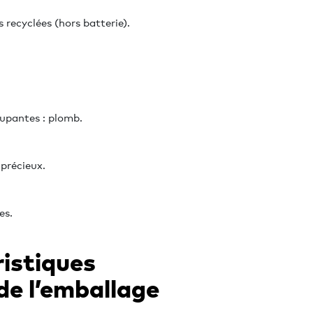
recyclées (hors batterie).
upantes : plomb.
précieux.
es.
ristiques
de l’emballage