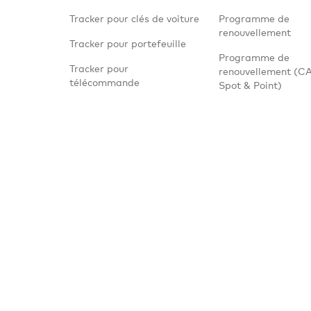
Tracker pour clés de voiture
Programme de
renouvellement
Tracker pour portefeuille
Programme de
Tracker pour
renouvellement (C
télécommande
Spot & Point)
té
Politique des cookies
Politique de retour et de remboursement
Ré
Chipolo sont des droits de propriété intellectuelle de la société Chipolo.
l’app Localiser sont des marques d'Apple Inc., déposées aux États-Unis 
lisation et le Bluetooth soient activés, ainsi qu’un accès au réseau mobile
âge. Google et Android sont des marques déposées de Google LLC.