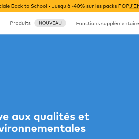
iale Back to School • Jusqu’à -40% sur les packs POP
J’E
Produits
Fonctions supplémentaire
NOUVEAU
ve aux qualités et
nvironnementales