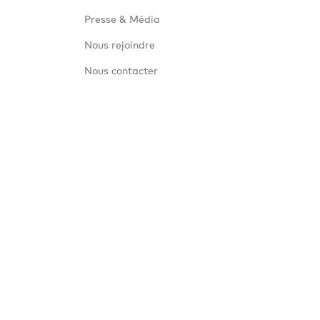
Presse & Média
Nous rejoindre
Nous contacter
Conditions d'utilisation
Politique de confidentiali
© 2026 Chipolo®. Les brevets de conception Chipolo et 
commerce détenues par leurs propriétaires respectifs.
Apple, iPad, iPhone, Mac, iPadOS, macOS, watchOS et 
avec une licence d'Aiphone K.K.
Le réseau Localiser nécessite que les services de loca
certains pays pour les utilisateurs éligibles selon l’