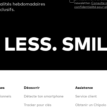
ualités hebdomadaires
newsletter.
Consulte n
confidentialité pour pl
clusifs.
ses
Découvrir
Assistance
ionnels
Détecte ton smartphone
Service client
Tracker pour clés
Obtenir un Chipolo 