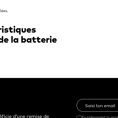
lées.
ristiques
e la batterie
Saisi ton email
ficie d’une remise de
En t’abonnant tu acce