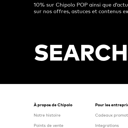
10% sur Chipolo POP ainsi que d’act
sur nos offres, astuces et contenus ex
Footer
À propos de Chipolo
Pour les entrepri
Notre histoire
Cadeaux promot
Points de vente
Integrations