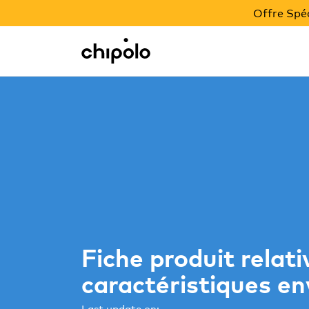
OFFRE BACK TO SCHOOL
Offre Spéc
Integrations
Chipolo - Home page
Fiche produit relati
caractéristiques e
Last update on: