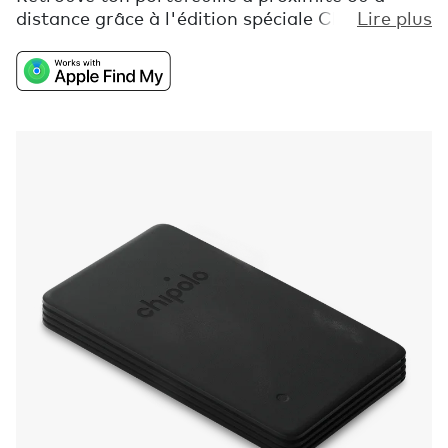
distance grâce à l'édition spéciale Chipolo
Lire plus
CARD Spot, fabriquée à partir de plastique
présentant des défauts superficiels qui
seraient autrement gaspillé. C'est un tracker
pour portefeuille qui rappelle que nous
sommes tous parfaitement imparfaits.