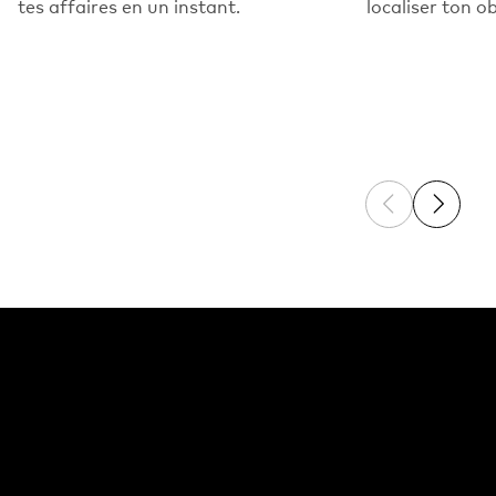
tes affaires en un instant.
localiser ton o
Previous sli
Next sl
Des fonctionnalités
supplémentaires