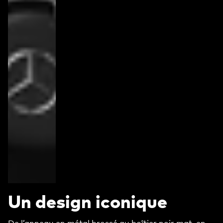
Un design iconique
De l’anneau en métal brossé au boîtier noir mat, en