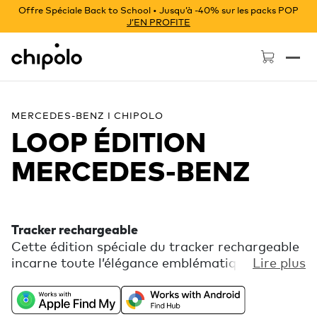
Offre Spéciale Back to School • Jusqu’à -40% sur les packs POP
J’EN PROFITE
Chipolo - Home page
MERCEDES-BENZ I CHIPOLO
LOOP ÉDITION
MERCEDES‑BENZ
Tracker rechargeable
Cette édition spéciale du tracker rechargeable
incarne toute l’élégance emblématique de
Lire plus
Mercedes-Benz. Profite de la puissance des
plus grands réseaux de localisation au monde,
Localiser d’Apple ou Localiser de Google, et