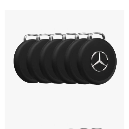
accède à des fonctionnalités exclusives via
l’application compagnon Chipolo. Retrouve ton
téléphone d’une simple double pression sur
l’emblématique étoile Mercedes-Benz, et bien
plus encore.