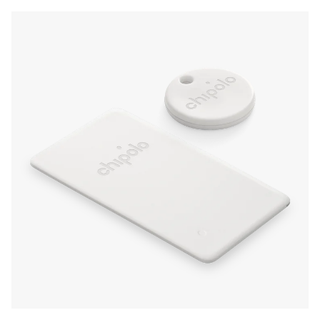
tes Chipolo Point et utilise les indices de
distance pour localiser l'emplacement de tes
objets égarés lorsqu'ils se cachent à proximité.