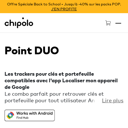
Offre Spéciale Back to School • Jusqu’à -40% sur les packs POP.
J’EN PROFITE
Chipolo - Home page
Point DUO
Les trackers pour clés et portefeuille
compatibles avec l'app Localiser mon appareil
de Google
Le combo parfait pour retrouver clés et
portefeuille pour tout utilisateur Android.
Lire plus
Consulte la carte intégrée à l'application pour
voir leur emplacement grâce aux millions
d'appareils Android faisant partie du réseau
Localiser mon appareil de Google. Fais sonner