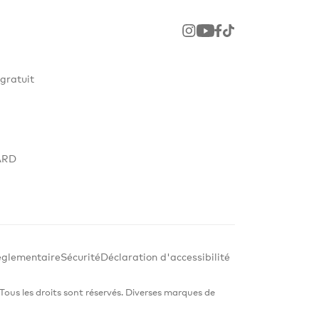
Instagram
Youtube
Facebook
TikTok
gratuit
ARD
glementaire
Sécurité
Déclaration d'accessibilité
 Tous les droits sont réservés. Diverses marques de