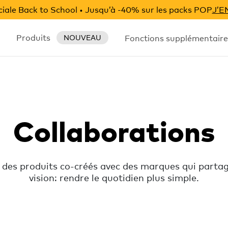
iale Back to School • Jusqu’à -40% sur les packs POP
J’E
Produits
Fonctions supplémentaire
NOUVEAU
Collaborations
des produits co-créés avec des marques qui parta
vision: rendre le quotidien plus simple.