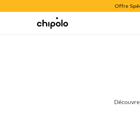
OFFRE BACK TO SCHOOL
Offre Spéc
Integrations
Chipolo - Home page
Découvre 