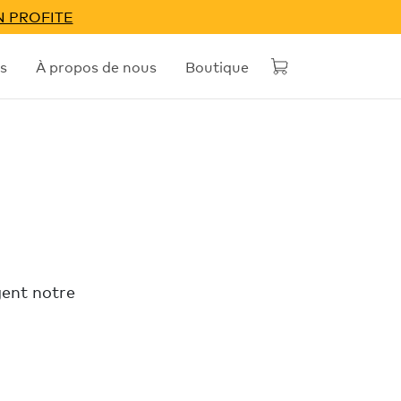
N PROFITE
s
À propos de nous
Boutique
gent notre