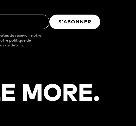
S’ABONNER
ptes de recevoir notre
otre politique de
us de détails.