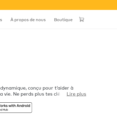
s
À propos de nous
Boutique
 dynamique, conçu pour t’aider à
 vie. Ne perds plus tes clés, ton sac,
Lire plus
encore. Chipolo POP fonctionne avec
caliser mon appareil de Google.
n gratuite Chipolo et accède à des