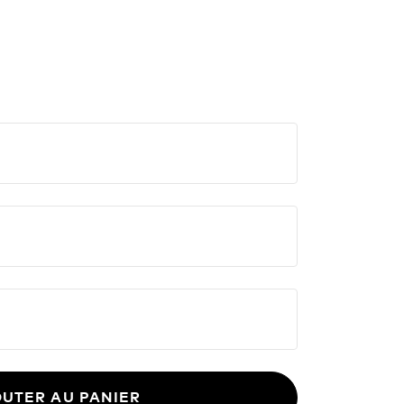
ves, comme Faire sonner ton
UTER AU PANIER