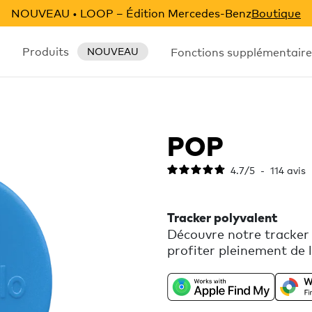
NOUVEAU • LOOP – Édition Mercedes‑Benz
Boutique
Produits
Fonctions supplémentaire
NOUVEAU
POP
4.7
/
5
-
114
avis
Tracker polyvalent
Découvre notre tracker
profiter pleinement de la
ta valise et bien plus 
Localiser d'Apple ou Lo
Télécharge l’applicatio