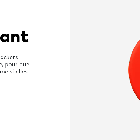
sant
rackers
e, pour que
me si elles