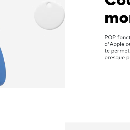
mo
POP fonct
d'Apple o
te permet
presque p