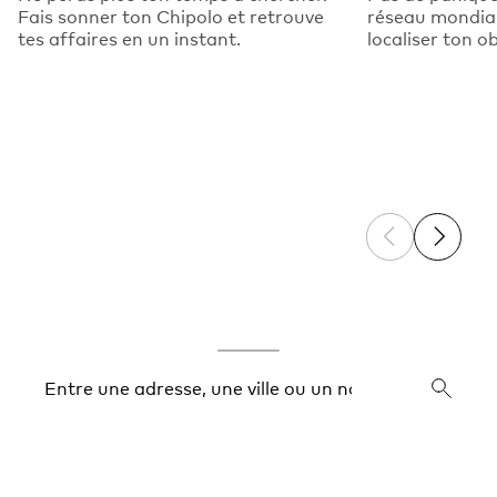
Fais sonner ton Chipolo et retrouve
réseau mondial
tes affaires en un instant.
localiser ton o
Previous sli
Next sl
Expand list