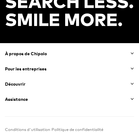
Footer
À propos de Chipolo
Pour les entreprises
Découvrir
Assistance
Conditions d'utilisation
Politique de confidentialité