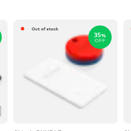
Out of stock
35
%
OFF