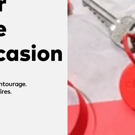
r
e
casion
entourage
.
ires
.