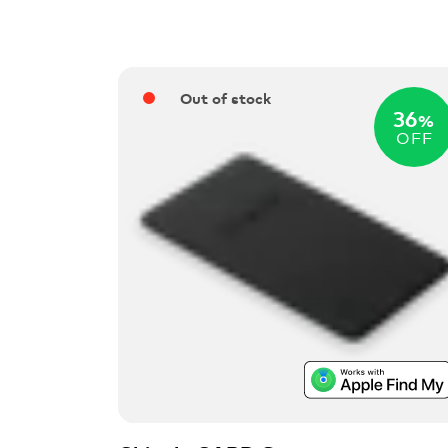
Out of stock
36
%
OFF