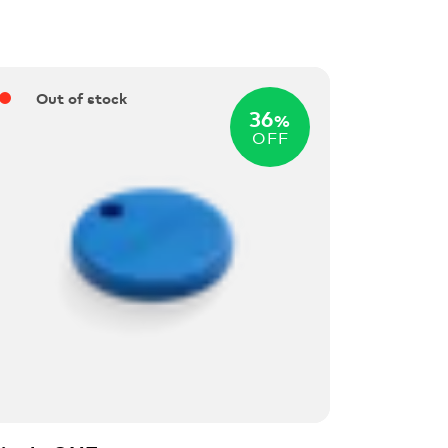
Out of stock
36
%
OFF