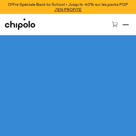
Offre Spéciale Back to School • Jusqu’à -40% sur les packs POP
J’EN PROFITE
Chipolo - Home page