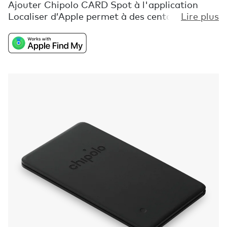
Ajouter Chipolo CARD Spot à l'application
Localiser d’Apple permet à des centaines de
Lire plus
millions d’utilisateurs du réseau Localiser de
t’aider à retrouver ton portefeuille si celui-ci
est égaré. Si ton portefeuille se trouve à
proximité, un son puissant te permettra de le
localiser. Tu recevras une notification si tu
quittes un endroit sans ton portefeuille ou
lorsque le réseau Localiser d’Apple l’aura
repéré une fois en mode perdu. Chipolo CARD
Spot est si fin qu'il s'intègre parfaitement
dans n'importe quel portefeuille.