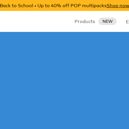
Back to School • Up to 40% off POP multipacks
Shop no
Products
E
NEW