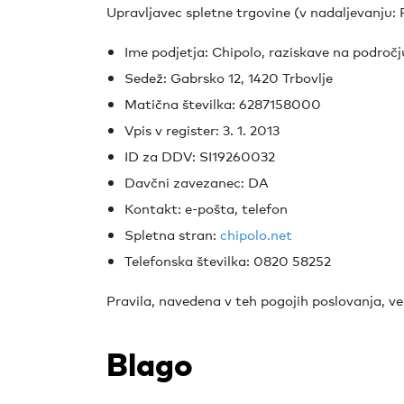
Upravljavec spletne trgovine (v nadaljevanju: P
Ime podjetja: Chipolo, raziskave na področju
Sedež: Gabrsko 12, 1420 Trbovlje
Matična številka: 6287158000
Vpis v register: 3. 1. 2013
ID za DDV: SI19260032
Davčni zavezanec: DA
Kontakt: e-pošta, telefon
Spletna stran:
chipolo.net
Telefonska številka: 0820 58252
Pravila, navedena v teh pogojih poslovanja, vel
Blago