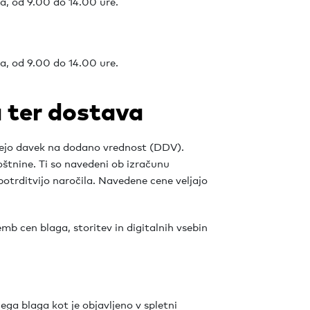
a, od 9.00 do 14.00 ure.
a, od 9.00 do 14.00 ure.
a ter dostava
čujejo davek na dodano vrednost (DDV).
štnine. Ti so navedeni ob izračunu
potrditvijo naročila. Navedene cene veljajo
mb cen blaga, storitev in digitalnih vsebin
ga blaga kot je objavljeno v spletni