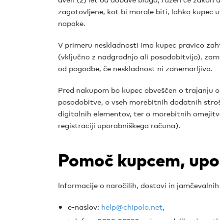
zagotovljene, kot bi morale biti, lahko kupec u
napake.
V primeru neskladnosti ima kupec pravico zah
(vključno z nadgradnjo ali posodobitvijo), zam
od pogodbe, če neskladnost ni zanemarljiva.
Pred nakupom bo kupec obveščen o trajanju ob
posodobitve, o vseh morebitnih dodatnih stroš
digitalnih elementov, ter o morebitnih omejitv
registraciji uporabniškega računa).
Pomoč kupcem, upor
Informacije o naročilih, dostavi in jamčevalnih
e-naslov:
help@chipolo.net
,