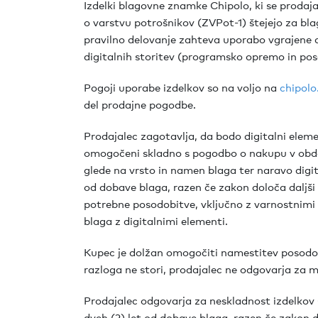
Izdelki blagovne znamke Chipolo, ki se prodaja
o varstvu potrošnikov (ZVPot-1) štejejo za blag
pravilno delovanje zahteva uporabo vgrajene d
digitalnih storitev (programsko opremo in pos
Pogoji uporabe izdelkov so na voljo na
chipolo
del prodajne pogodbe.
Prodajalec zagotavlja, da bodo digitalni elemen
omogočeni skladno s pogodbo o nakupu v obdo
glede na vrsto in namen blaga ter naravo digit
od dobave blaga, razen če zakon določa daljši
potrebne posodobitve, vključno z varnostnimi
blaga z digitalnimi elementi.
Kupec je dolžan omogočiti namestitev posodo
razloga ne stori, prodajalec ne odgovarja za mo
Prodajalec odgovarja za neskladnost izdelkov 
dveh (2) let od dobave blaga, razen če zakon d