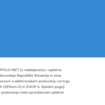
HIPOLO.NET (v nadaljevanju: »spletna
akonodajo Republike Slovenije in sicer
konom o elektronskem poslovanju na trgu
h (ZEKom-2) in ZVOP-2. Splošni pogoji
jo poslovanje med upravljavcem spletne