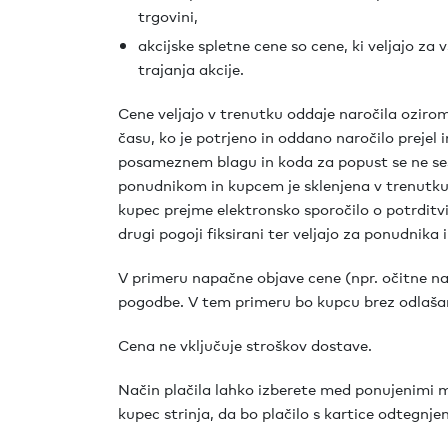
trgovini,
akcijske spletne cene so cene, ki veljajo za 
trajanja akcije.
Cene veljajo v trenutku oddaje naročila oziroma 
času, ko je potrjeno in oddano naročilo prejel
posameznem blagu in koda za popust se ne s
ponudnikom in kupcem je sklenjena v trenutku
kupec prejme elektronsko sporočilo o potrditvi
drugi pogoji fiksirani ter veljajo za ponudnika 
V primeru napačne objave cene (npr. očitne na
pogodbe. V tem primeru bo kupcu brez odlašan
Cena ne vključuje stroškov dostave.
Način plačila lahko izberete med ponujenimi m
kupec strinja, da bo plačilo s kartice odtegnje