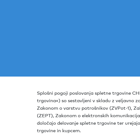
Splošni pogoji poslovanja spletne trgovine C
trgovina«) so sestavljeni v skladu z veljavno z
Zakonom o varstvu potrošnikov (ZVPot-1), Za
(ZEPT), Zakonom o elektronskih komunikacija
določajo delovanje spletne trgovine ter ureja
trgovine in kupcem.