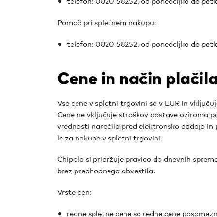
telefon: 0820 58252, od ponedeljka do petk
Pomoč pri spletnem nakupu:
telefon: 0820 58252, od ponedeljka do petk
Cene in način plačil
Vse cene v spletni trgovini so v EUR in vklju
Cene ne vključuje stroškov dostave oziroma po
vrednosti naročila pred elektronsko oddajo in 
le za nakupe v spletni trgovini.
Chipolo si pridržuje pravico do dnevnih spreme
brez predhodnega obvestila.
Vrste cen:
redne spletne cene so redne cene posamezne