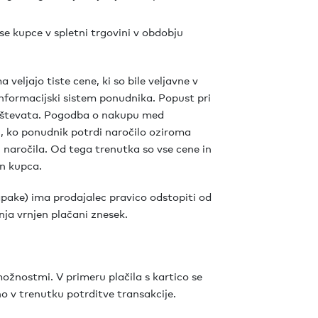
vse kupce v spletni trgovini v obdobju
veljajo tiste cene, ki so bile veljavne v
 informacijski sistem ponudnika. Popust pri
eštevata. Pogodba o nakupu med
, ko ponudnik potrdi naročilo oziroma
 naročila. Od tega trenutka so vse cene in
in kupca.
pake) ima prodajalec pravico odstopiti od
ja vrnjen plačani znesek.
ožnostmi. V primeru plačila s kartico se
no v trenutku potrditve transakcije.