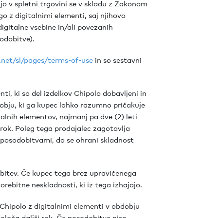
jo v spletni trgovini se v skladu z Zakonom
o z digitalnimi elementi, saj njihovo
igitalne vsebine in/ali povezanih
odobitve).
.net/sl/pages/terms-of-use
in so sestavni
ti, ki so del izdelkov Chipolo dobavljeni in
bju, ki ga kupec lahko razumno pričakuje
alnih elementov, najmanj pa dve (2) leti
 rok. Poleg tega prodajalec zagotavlja
 posodobitvami, da se ohrani skladnost
bitev. Če kupec tega brez upravičenega
rebitne neskladnosti, ki iz tega izhajajo.
Chipolo z digitalnimi elementi v obdobju
oloča daljši rok. Če posodobitve niso