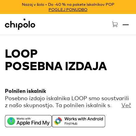
Nazaj v šolo • Do -40 % na pakete iskalnikov POP
POGLEJ PONUDBO
Chipolo - Home page
LOOP
POSEBNA IZDAJA
Polnilen iskalnik
Posebno izdajo iskalnika LOOP smo soustvarili
z našo skupnostjo. Ta polnilen iskalnik s
Več
pomočjo omrežij Apple Najdi ali Googlovim
Središčem za iskanje pazi na tvoje stvari, ti pa
brezskrbno loviš valove ali odkrivaš nove poti. V
spremljevalni aplikaciji Chipolo najdeš še