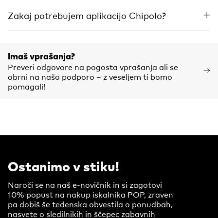
Zakaj potrebujem aplikacijo Chipolo?
Imaš vprašanja?
Preveri odgovore na pogosta vprašanja ali se
obrni na našo podporo – z veseljem ti bomo
pomagali!
Ostanimo v stiku!
Naroči se na naš e-novičnik in si zagotovi
10% popust na nakup iskalnika POP, zraven
pa dobiš še tedenska obvestila o ponudbah,
nasvete o sledilnikih in ščepec zabavnih