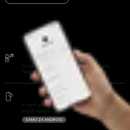
Pokliči svoj telefon
Dvakrat pritisni na Chipolo, pokliči svoj
telefon in ga najdi v trenutku.
Pametna opozorila
Prejmi prijazno opozorilo, ko pozabiš ključe ali
kaj drugega.
SAMO ZA ANDROID