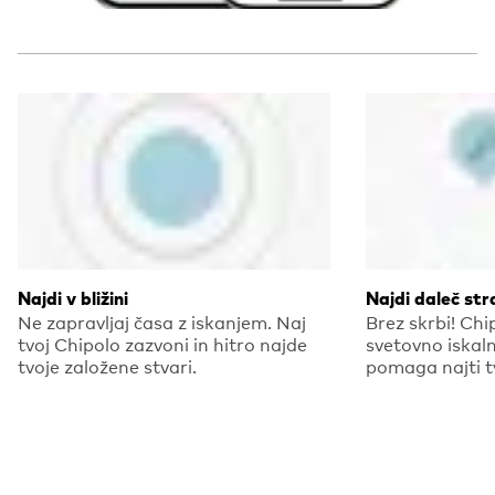
Najdi v bližini
Najdi daleč str
Ne zapravljaj časa z iskanjem. Naj
Brez skrbi! Chi
tvoj Chipolo zazvoni in hitro najde
svetovno iskaln
tvoje založene stvari.
pomaga najti tv