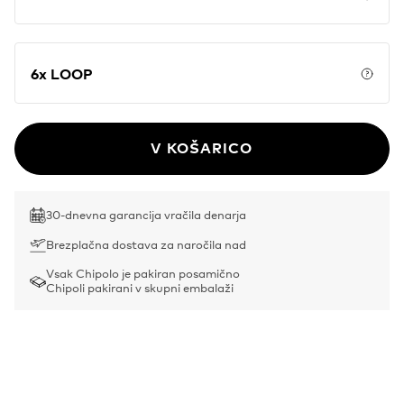
Price
6x LOOP
Price
V KOŠARICO
30-dnevna garancija vračila denarja
Brezplačna dostava za naročila nad
Vsak Chipolo je pakiran posamično
Chipoli pakirani v skupni embalaži