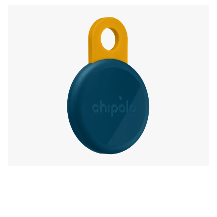
dodatne brezplačne funkcije, kot je Pokliči svoj
telefon in več.