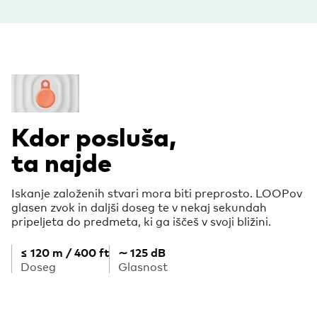
Kdor posluša,
ta najde
Iskanje založenih stvari mora biti preprosto. LOOPov
glasen zvok in daljši doseg te v nekaj sekundah
pripeljeta do predmeta, ki ga iščeš v svoji bližini.
≤ 120 m / 400 ft
∼ 125 dB
Doseg
Glasnost