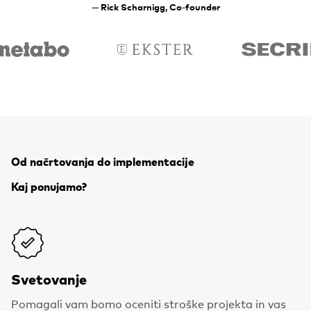
— Rick Scharnigg, Co-founder
eview by Metabo
Review by Ekster
Review by Se
Od načrtovanja do implementacije
Kaj ponujamo?
Svetovanje
Pomagali vam bomo oceniti stroške projekta in vas