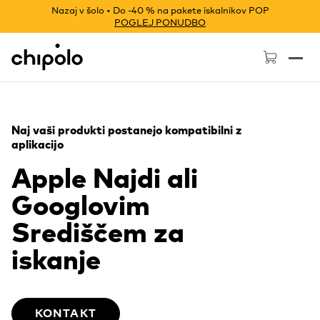
Nazaj v šolo • Do -40 % na pakete iskalnikov POP
POGLEJ PONUDBO
Chipolo - Home page
Naj vaši produkti postanejo kompatibilni z
aplikacijo
Apple Najdi ali
Googlovim
Središčem za
iskanje
KONTAKT