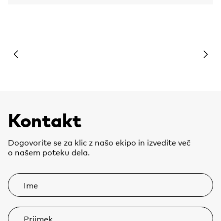
Previous slide
Next 
Kontakt
Dogovorite se za klic z našo ekipo in izvedite več
o našem poteku dela.
Ime
Priimek