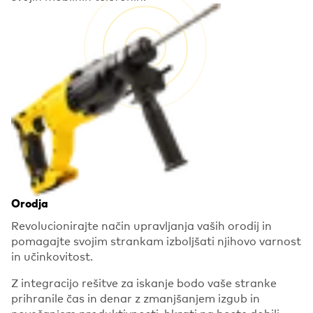
Orodja
Revolucionirajte način upravljanja vaših orodij in
pomagajte svojim strankam izboljšati njihovo varnost
in učinkovitost.
Z integracijo rešitve za iskanje bodo vaše stranke
prihranile čas in denar z zmanjšanjem izgub in
povečanjem produktivnosti, hkrati pa boste dobili