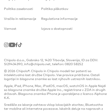
Politika zasebnosti
Politika piškotkov
Vračila in reklamacije
Regulativne informacije
Varnost
Izjava o dostopnosti
Instagram
Youtube
Facebook
TikTok
Chipolo d.o.o., Gabrsko 12, 1420 Trbovlje, Slovenija, ID za DDV:
SI29434390, info@chipolo.net, telefon: 0820 58252
© 2026 Chipolo®. Chipolo in Chipolo modeli ter patenti so
intelektualna last družbe Chipolo. Vse pravice pridržane. Ostali
logotipi in blagovne znamke so last njihovih ustreznih lastnikov.
Apple, iPad, iPhone, Mac, iPadOS, macOS, watchOS in Apple Najdi
so blagovne znamke družbe Apple Inc., registrirane v ZDA in drugih
državah. Blagovna znamka iPhone je uporabljena z licenco Aiphone
K.K.
Središče za iskanje zahteva vklop lokacijskih storitev, Bluetootha
ter mobilne ali internetne povezave. Iskalnik deluje na napravah z