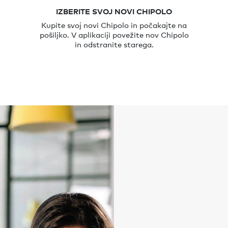
IZBERITE SVOJ NOVI CHIPOLO
Kupite svoj novi Chipolo in počakajte na
pošiljko. V aplikaciji povežite nov Chipolo
in odstranite starega.