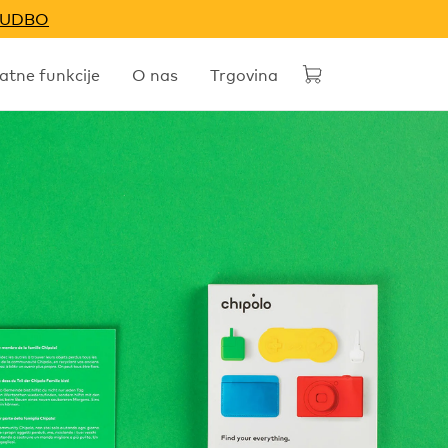
NUDBO
tne funkcije
O nas
Trgovina