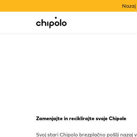
NAZAJ V ŠOLO
Nazaj 
Integracije
Chipolo - Home page
Zamenjajte in reciklirajte svoje Chipole
Svoj stari Chipolo brezplačno pošlji nazaj v