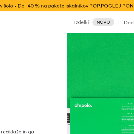
v šolo • Do -40 % na pakete iskalnikov POP.
POGLEJ PO
Izdelki
Doda
NOVO
 reciklažo in ga