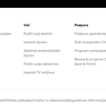
Več
Podpora
ocijska
Poišči svoj telefon
Podpora uporabni
Iskalnik ključev
Dobi brezplačen Ch
Sledilnik avtomobilskih
Program zamenjav
ključev
Renewal program
Poišči svojo denarnico
Spot & Point)
Iskalnik TV daljinca
sti
Politika piškotkov
Vračila in reklamacije
Regulativne informacije