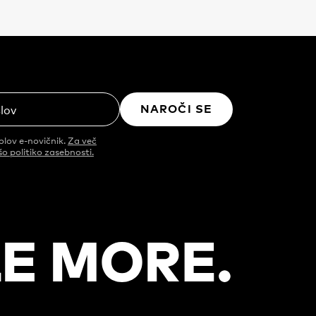
NAROČI SE
slov
olov e-novičnik.
Za več
šo politiko zasebnosti.