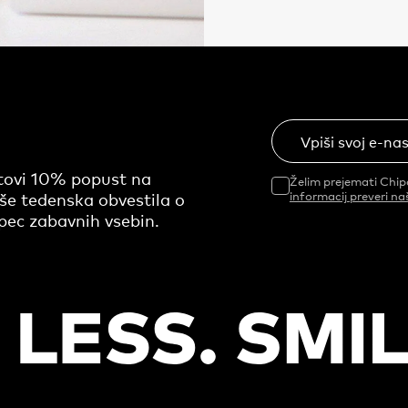
Vpiši svoj e-na
otovi 10% popust na
Želim prejemati Chip
še tedenska obvestila o
informacij preveri na
epec zabavnih vsebin.