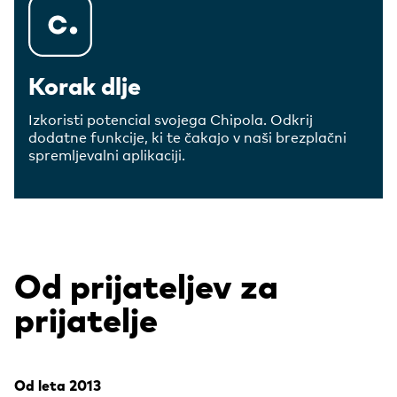
Korak dlje
Izkoristi potencial svojega Chipola. Odkrij
dodatne funkcije, ki te čakajo v naši brezplačni
spremljevalni aplikaciji.
Od prijateljev za
prijatelje
Od leta 2013