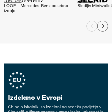
LOOP – Mercedes-Benz posebna
Sledljiv Miniwalle
izdaja
Company Values
Izdelano v Evropi
Chipolo iskalniki so izdelani na sedežu podjetja v
Sloveniji, s čimer zagotavljamo visoko kakovost in