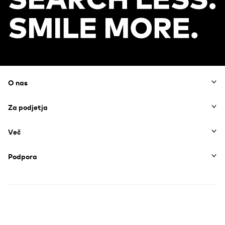
Footer
O nas
Za podjetja
Več
Podpora
Pogoji poslovanja
Pogoji uporabe