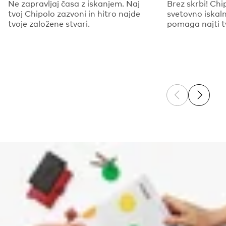
Ne zapravljaj časa z iskanjem. Naj
Brez skrbi! Chi
tvoj Chipolo zazvoni in hitro najde
svetovno iskaln
tvoje založene stvari.
pomaga najti tv
Previous sli
Next sl