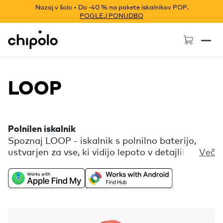
Nazaj v šolo • Do -40 % na pakete iskalnikov POP.
POGLEJ PONUDBO
Chipolo - Home page
LOOP
Polnilen iskalnik
Spoznaj LOOP - iskalnik s polnilno baterijo,
ustvarjen za vse, ki vidijo lepoto v detajlih.
Več
Prožna silikonska zanka omogoča preprosto
pritrditev, igriva paleta barv pa ti polepša dan
vsakič, ko LOOP uporabiš. Združljiv je tako s
telefoni iPhone (aplikacija Najdi), kot tudi s
telefoni Android (aplikacija Središče za
iskanje). V spremljevalni aplikaciji Chipolo pa