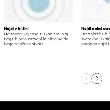
Najdi v bližini
Najdi daleč str
Ne zapravljaj časa z iskanjem. Naj
Brez skrbi! Chi
tvoj Chipolo zazvoni in hitro najde
svetovno iskaln
tvoje založene stvari.
pomaga najti tv
Previous sli
Next sl