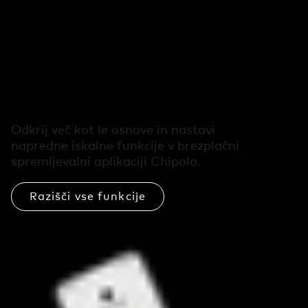
Brezplačne
dodatne funkcije v
aplikaciji Chipolo
Odkrij več kot le osnove in nastavi
napredne iskalne funkcije v brezplačni
spremljevalni aplikaciji Chipolo.
Razišči vse funkcije