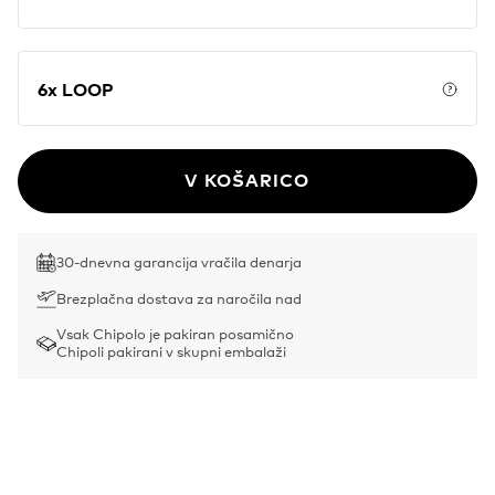
Price
6x LOOP
Price
V KOŠARICO
30-dnevna garancija vračila denarja
Brezplačna dostava za naročila nad
Vsak Chipolo je pakiran posamično
Chipoli pakirani v skupni embalaži