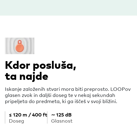
Kdor posluša,
ta najde
Iskanje založenih stvari mora biti preprosto. LOOPov
glasen zvok in daljši doseg te v nekaj sekundah
pripeljeta do predmeta, ki ga iščeš v svoji bližini.
≤ 120 m / 400 ft
∼ 125 dB
Doseg
Glasnost