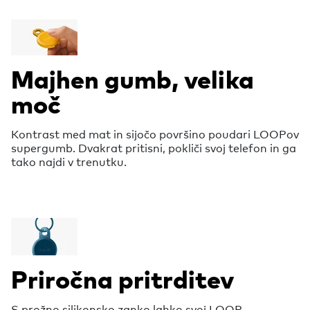
Majhen gumb, velika
moč
Kontrast med mat in sijočo površino poudari LOOPov
supergumb. Dvakrat pritisni, pokliči svoj telefon in ga
tako najdi v trenutku.
Priročna pritrditev
S prožno silikonsko zanko lahko svoj LOOP