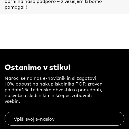
obrni na našo podporo – z veseljem ti bomo
pomagali!
Ostanimo v stiku!
Naroči se na naš e-novičnik in si zagotovi
10% popust na nakup iskalnika POP, zraven
pa dobiš še tedenska obvestila o ponudbah,
nasvete o sledilnikih in ščepec zabavnih
vsebin.
Vpiši svoj e-naslov