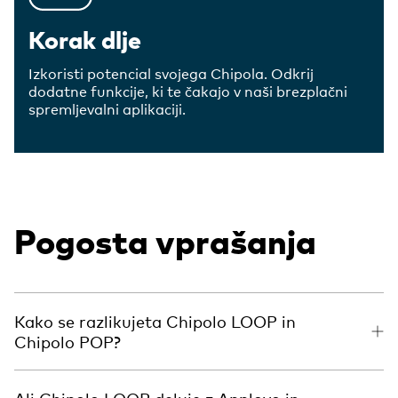
Korak dlje
Izkoristi potencial svojega Chipola. Odkrij
dodatne funkcije, ki te čakajo v naši brezplačni
spremljevalni aplikaciji.
Pogosta vprašanja
Kako se razlikujeta Chipolo LOOP in
Chipolo POP?