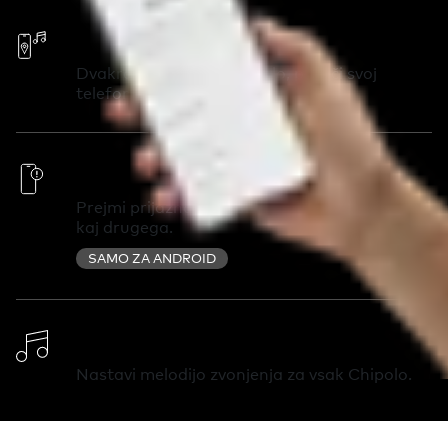
Pokliči svoj telefon
Dvakrat pritisni na Chipolo, pokliči svoj
telefon in ga najdi v trenutku.
Pametna opozorila
Prejmi prijazno opozorilo, ko pozabiš ključe ali
kaj drugega.
SAMO ZA ANDROID
Spremeni melodijo
Nastavi melodijo zvonjenja za vsak Chipolo.