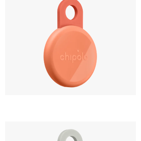
najdeš brezplačne dodatne nastavitve in
funkcije, kot je Pokliči svoj telefon.