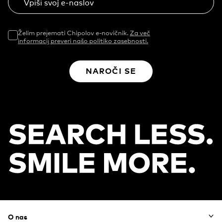
Vpiši svoj e-naslov
Želim prejemati Chipolov e-novičnik.
Za več
informacij preveri našo politiko zasebnosti.
NAROČI SE
Footer
O nas