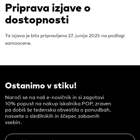
Priprava izjave o
dostopnosti
Ta izjava je bila pripravljena 27. junija 2025 na podlagi
samoocene.
Ostanimo v stiku!
Naroči se na naš e-novičnik in si zagotovi
10% popust na nakup iskalnika POP, zraven
pa dobiš še tedenska obvestila o ponudbah,
nasvete o sledilnikih in ščepec zabavnih
vsebin.