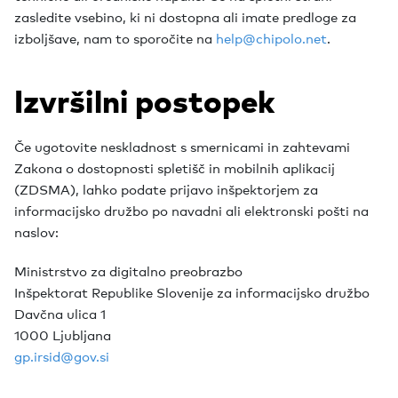
zasledite vsebino, ki ni dostopna ali imate predloge za
izboljšave, nam to sporočite na
help@chipolo.net
.
Izvršilni postopek
Če ugotovite neskladnost s smernicami in zahtevami
Zakona o dostopnosti spletišč in mobilnih aplikacij
(ZDSMA), lahko podate prijavo inšpektorjem za
informacijsko družbo po navadni ali elektronski pošti na
naslov:
Ministrstvo za digitalno preobrazbo
Inšpektorat Republike Slovenije za informacijsko družbo
Davčna ulica 1
1000 Ljubljana
gp.irsid@gov.si