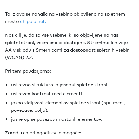
Ta izjava se nanaša na vsebino objavljeno na spletnem
mestu
chipolo.net.
Naš cilj je, da so vse vsebine, ki so objavljene na naši
spletni strani, vsem enako dostopne. Stremimo k nivoju
AA v skladu s Smernicami za dostopnost spletnih vsebin
(WCAG) 2.2.
Pri tem poudarjamo:
ustrezno strukturo in jasnost spletne strani,
ustrezen kontrast med elementi,
jasno vidljivost elementov spletne strani (npr. meni,
povezave, polja),
jasne opise povezav in ostalih elementov.
Zaradi teh prilagoditev je mogoče: