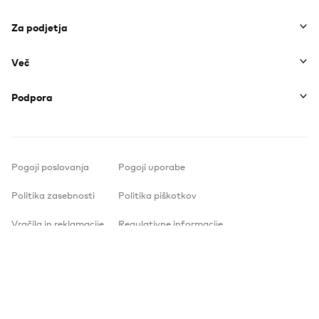
Za podjetja
Več
Podpora
Pogoji poslovanja
Pogoji uporabe
Politika zasebnosti
Politika piškotkov
Vračila in reklamacije
Regulativne informacije
Varnost
Izjava o dostopnosti
Instagram
Youtube
Facebook
TikTok