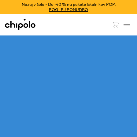
Nazaj v šolo • Do -40 % na pakete iskalnikov POP.
POGLEJ PONUDBO
Chipolo - Home page