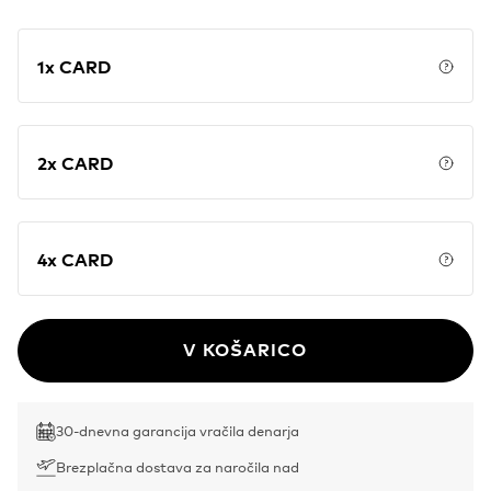
1x CARD
Price
2x CARD
Price
4x CARD
Price
V KOŠARICO
30-dnevna garancija vračila denarja
Brezplačna dostava za naročila nad