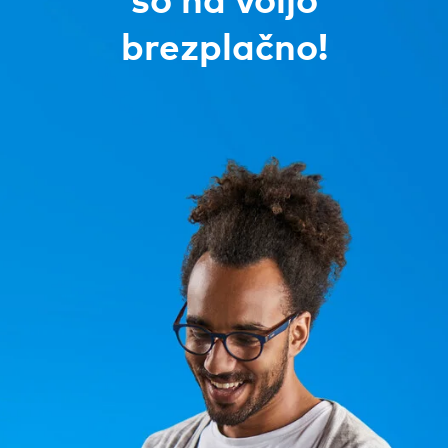
življenjska doba 1 leto. Baterija ni
brezplačno!
zamenljiva vključen v
Program zamenjave
Združljivost:
Združljiv z operacijskim sistemom iOS 14
in novejšimi različicami ter napravami s
sistemom Android 9 in novejšimi
različicami.
Celoten seznam uradno
podprtih naprav
Glasovno upravljanje:
Na voljo v angleškem in nemškem jeziku
na pametnih zvočnikih in mobilnih
telefonih z nameščeno aplikacijo Google
Assistant ali Amazon Alexa.
Več