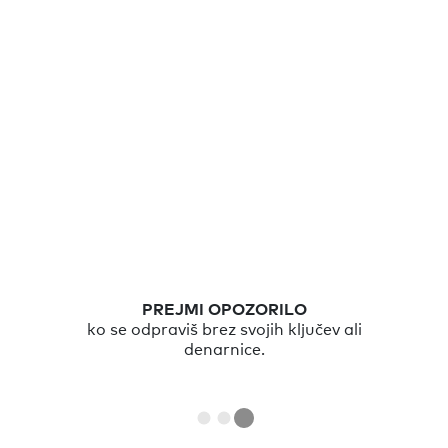
POKLIČI
založene ključe z aplikacijo Chipolo ali
dvakrat pritisni na Chipolo in pokliči svoj
telefon.