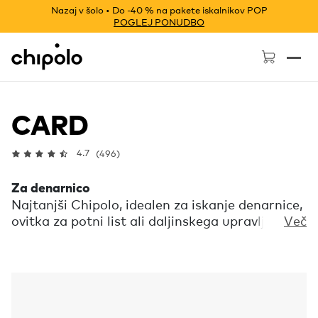
Nazaj v šolo • Do -40 % na pakete iskalnikov POP
POGLEJ PONUDBO
Chipolo - Home page
CARD
4.7
(496)
Za denarnico
Najtanjši Chipolo, idealen za iskanje denarnice,
ovitka za potni list ali daljinskega upravljalnika.
Več
Z aplikacijo Chipolo pokliči založeni predmet ali
dvakrat pritisni Chipolo, da zazvoni telefon.
Otresi se nepotrebnih skrbi, naj Chipolo
poskrbi za tvoje stvari.