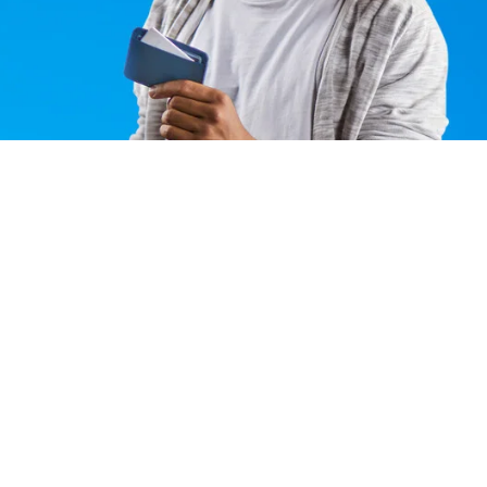
PAMETNA OPOZORILA
Aplikacija Chipolo te bo prijazno
opomnila, ko se odpraviš brez ključev
ali drugega predmeta.