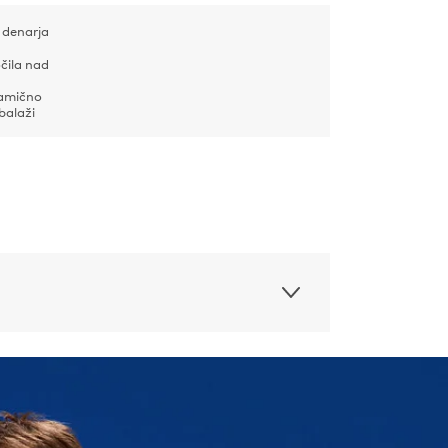
 denarja
čila nad
samično
balaži
ju