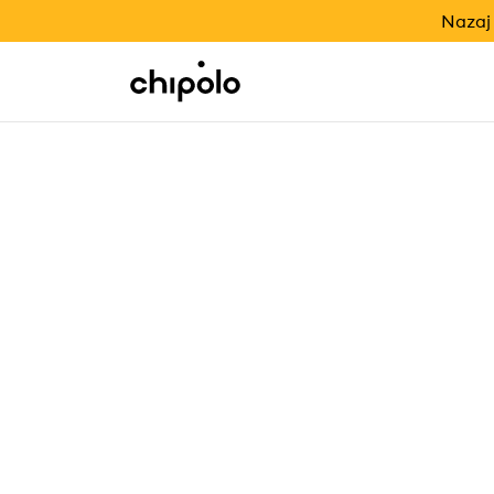
NAZAJ V ŠOLO
Nazaj 
Integracije
Chipolo - Home page