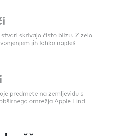
či
stvari skrivajo čisto blizu. Z zelo
vonjenjem jih lahko najdeš
i
voje predmete na zemljevidu s
obširnega omrežja Apple Find