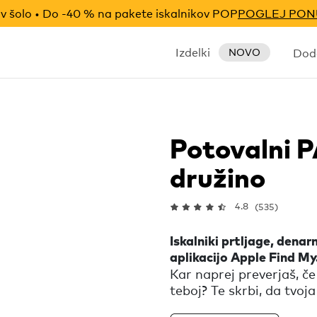
v šolo • Do -40 % na pakete iskalnikov POP
POGLEJ PO
Izdelki
Doda
NOVO
Potovalni 
družino
4.8
(535)
Iskalniki prtljage, denarn
aplikacijo Apple Find My
Kar naprej preverjaš, če 
teboj? Te skrbi, da tvoja
uživaj na dopustu medt