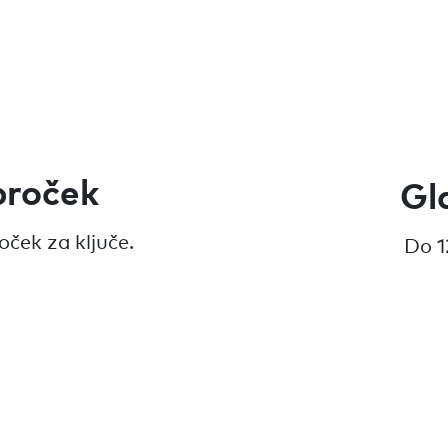
broček
Gl
oček za ključe.
Do 1