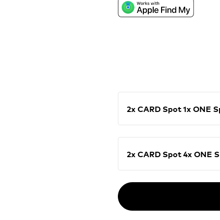
pazi na tvojo denarnico, 
z aplikacijo Apple Find 
2x CARD Spot 1x ON
2x CARD Spot 4x O