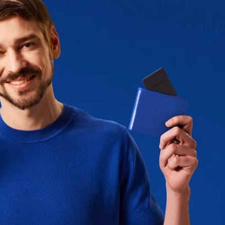
mm
 na dež (standard IPX5)
do 2 leti. Baterija ni zamenljiva
vključen v
Program zamenjave
ouch ali Mac priporočamo
ve leti boš namreč na svoj e-
polo CARD Spota. Svoj stari