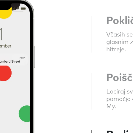
Pokli
Včasih se 
glasnim z
hitreje.
Poišč
Lociraj s
pomočjo 
My.