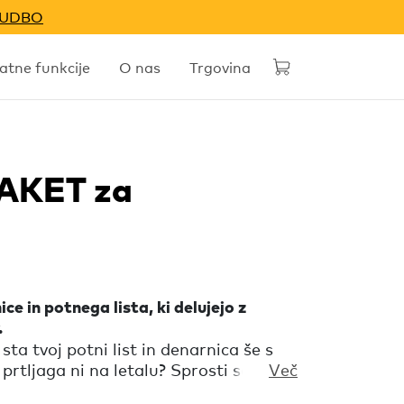
NUDBO
tne funkcije
O nas
Trgovina
PAKET za
ice in potnega lista, ki delujejo z
.
sta tvoj potni list in denarnica še s
 prtljaga ni na letalu? Sprosti se in
Več
em ko Chipolo Spot paket iskalnikov