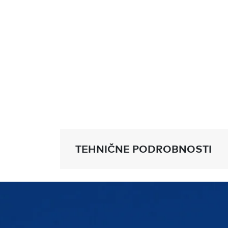
TEHNIČNE PODROBNOSTI
Chipolo ONE Spot
Doseg:
60 m v vidnem polju
Debelina:
6,4 mm