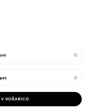
potni list in prtljago. Deluje izključno
My.
E Spot
Price details
NE Spot
Price details
V KOŠARICO