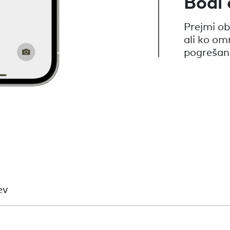
Bodi
Prejmi ob
ali ko om
pogrešan
ev