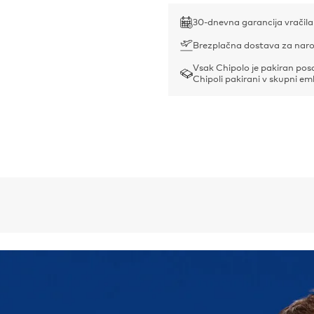
30-dnevna garancija vračila
Brezplačna dostava za naro
Vsak Chipolo je pakiran po
Chipoli pakirani v skupni em
Chipolo CARD Spot
Doseg:
60 m v vidnem pol
Debelina:
2,4 mm