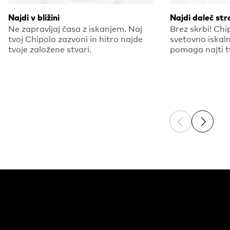
Najdi v bližini
Najdi daleč str
Ne zapravljaj časa z iskanjem. Naj
Brez skrbi! Chi
tvoj Chipolo zazvoni in hitro najde
svetovno iskaln
tvoje založene stvari.
pomaga najti tv
Previous sli
Next sl
Brezplačne