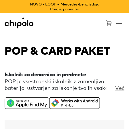
NOVO • LOOP – Mercedes-Benz izdaja
Preglej ponudbo
Chipolo - Home page
POP & CARD PAKET
Iskalnik za denarnico in predmete
POP je vsestranski iskalnik z zamenljivo
baterijo, ustvarjen za iskanje tvojih vsakdanjih
Več
pomembnih stvari. CARD je tanek, polnilen
iskalnik, ki se popolno prilega tvoji denarnici in
drugim tankim predmetom. Oba iskalnika
delujeta z omrežjem Apple Najdi ali Središčem
za iskanje na Androidu. Brezplačne dodatne
funkcije so na voljo v spremljevalni aplikaciji