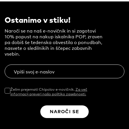
Ostanimo v stiku!
Naroči se na naš e-novičnik in si zagotovi
10% popust na nakup iskalnika POP, zraven
pa dobiš še tedenska obvestila o ponudbah,
nasvete o sledilnikih in ščepec zabavnih
vsebin.
Vpiši svoj e-naslov
Želim prejemati Chipolov e-novičnik.
Za več
informacij preveri našo politiko zasebnosti.
NAROČI SE