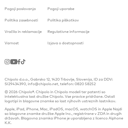
Pogoji poslovanja
Pogoji uporabe
Politika zasebnosti
Politika piškotkov
Vračila in reklamacije
Regulativne informacije
Varnost
Izjava o dostopnosti
Instagram
Youtube
Facebook
TikTok
Chipolo d.o.o., Gabrsko 12, 1420 Trbovlje, Slovenija, ID za DDV:
SI29434390, info@chipolo.net, telefon: 0820 58252
© 2026 Chipolo®. Chipolo in Chipolo modeli ter patenti so
intelektualna last družbe Chipolo. Vse pravice pridržane. Ostali
logotipi in blagovne znamke so last njihovih ustreznih lastnikov.
Apple, iPad, iPhone, Mac, iPadOS, macOS, watchOS in Apple Najdi
so blagovne znamke družbe Apple Inc., registrirane v ZDA in drugih
državah. Blagovna znamka iPhone je uporabljena z licenco Aiphone
K.K.