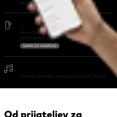
telefon in ga najdi v trenutku.
Pametna opozorila
Prejmi prijazno opozorilo, ko pozabiš ključe ali
kaj drugega.
SAMO ZA ANDROID
Spremeni melodijo
Nastavi melodijo zvonjenja za vsak Chipolo.
Od prijateljev za