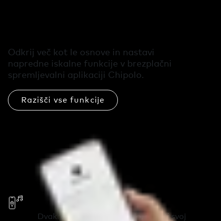
dodatne funkcije v
aplikaciji Chipolo
Odkrij več kot le osnove in nastavi
napredne iskalne funkcije v brezplačni
spremljevalni aplikaciji Chipolo.
Razišči vse funkcije
Pokliči svoj telefon
Dvakrat pritisni na Chipolo, pokliči svoj