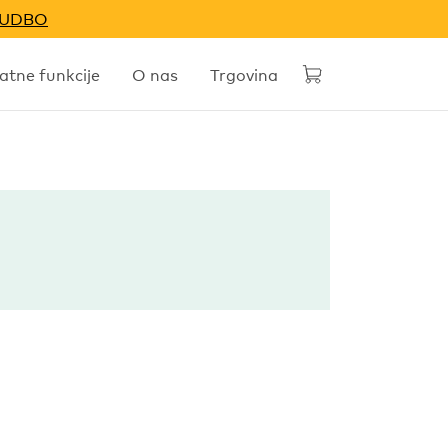
NUDBO
tne funkcije
O nas
Trgovina