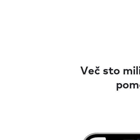
Več sto mil
poma