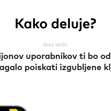
Kako deluje?
Brez skrbi.
ijonov uporabnikov ti bo od
galo poiskati izgubljene kl