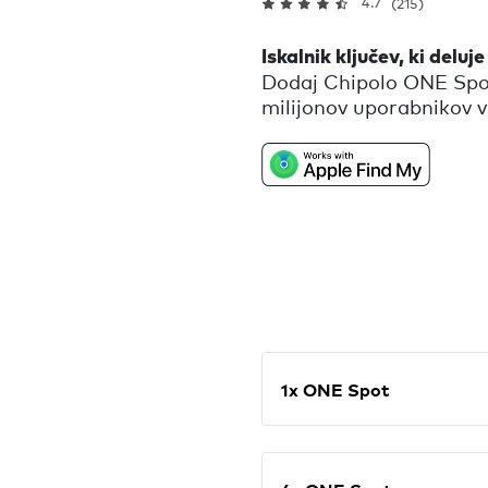
4.7
(215)
Iskalnik ključev, ki deluj
Dodaj Chipolo ONE Spot 
milijonov uporabnikov 
najti izgubljene ključe. Če
pokliči in glasno zvonjen
Prejmi obvestilo, ko poz
Find My najde tvoj pog
pritrdi direktno na obro
1x ONE Spot