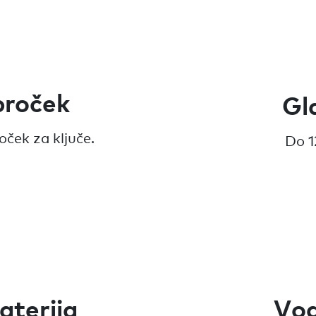
broček
Gl
oček za ključe.
Do 1
aterija
Vo