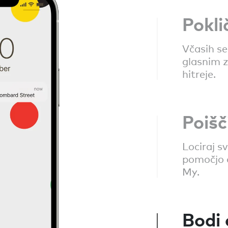
Pokli
Včasih se 
glasnim z
hitreje.
Poišč
Lociraj s
pomočjo 
My.
Bodi