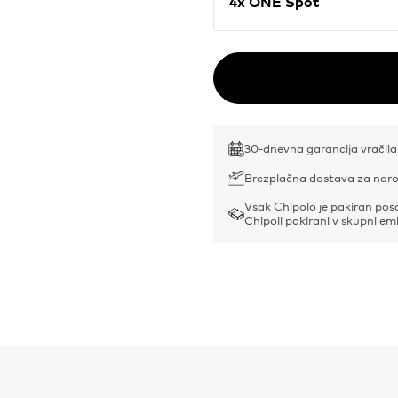
4x ONE Spot
30-dnevna garancija vračila
Brezplačna dostava za naro
Vsak Chipolo je pakiran po
Chipoli pakirani v skupni em