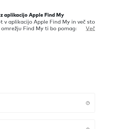
e z aplikacijo Apple Find My
v aplikacijo Apple Find My in več sto
v omrežju Find My ti bo pomagalo
Več
 se tvoji ključi skrivajo v bližini, jih
je ti bo razkrilo njihovo lokacijo.
abiš svoje ključe, ali ko omrežje Apple
rešan predmet. Chipolo ONE Spot se
ček za ključe.
Price details