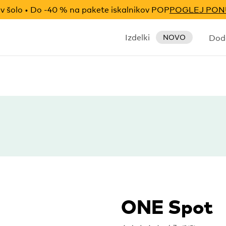
v šolo • Do -40 % na pakete iskalnikov POP
POGLEJ PO
Izdelki
Doda
NOVO
ONE Spot