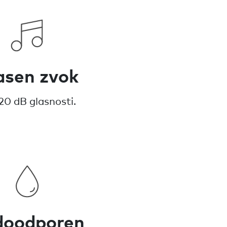
asen zvok
20 dB glasnosti.
doodporen