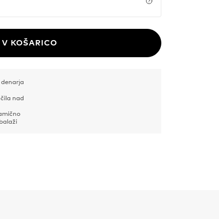
Price details
V KOŠARICO
 denarja
čila nad
samično
balaži