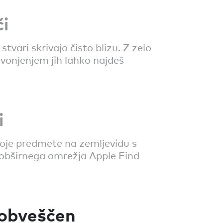
či
stvari skrivajo čisto blizu. Z zelo
vonjenjem jih lahko najdeš
i
voje predmete na zemljevidu s
obširnega omrežja Apple Find
 obveščen