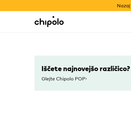
NAZAJ V ŠOLO
Nazaj 
Integracije
Chipolo - Home page
Iščete najnovejšo različico?
Glejte Chipolo POP