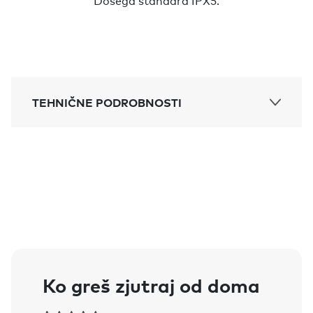
Dosega standard IPX5.
TEHNIČNE PODROBNOSTI
Doseg:
60 m v vidnem polju
Debelina:
6,4 mm
Velikost:
37,9 mm
Water resistance:
odporen na dež (standard IPX5)
Življenjska doba baterije:
Ko greš zjutraj od doma
zamenljiva baterija (tip CR2032).
Življenjska doba do 1 leto.