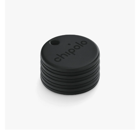
pozabiš svoje ključe, ali ko omrežje Apple Find
My najde tvoj pogrešan predmet. Chipolo ONE
Spot se pritrdi direktno na obroček za ključe.