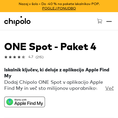
Nazaj v šolo • Do -40 % na pakete iskalnikov POP.
POGLEJ PONUDBO
Chipolo - Home page
ONE Spot - Paket 4
4.7
(215)
Iskalnik ključev, ki deluje z aplikacijo Apple Find
My
Dodaj Chipolo ONE Spot v aplikacijo Apple
Find My in več sto milijonov uporabnikov v
Več
omrežju Find My ti bo pomagalo najti
izgubljene ključe. Če se tvoji ključi skrivajo v
bližini, jih pokliči in glasno zvonjenje ti bo
razkrilo njihovo lokacijo. Prejmi obvestilo, ko