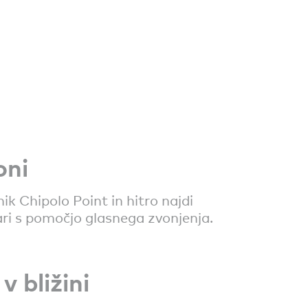
oni
nik Chipolo Point in hitro najdi
ari s pomočjo glasnega zvonjenja.
v bližini