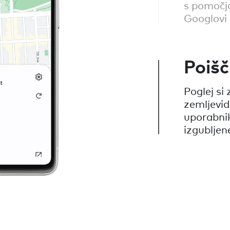
s pomočjo
Googlovi 
Poišč
Poglej si
zemljevid
uporabnik
izgubljene