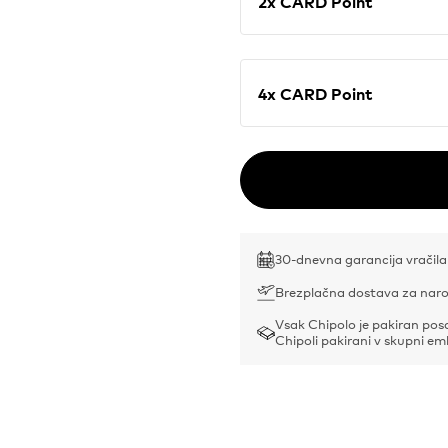
2x CARD Point
4x CARD Point
30-dnevna garancija vračila
Brezplačna dostava za naro
Vsak Chipolo je pakiran po
Chipoli pakirani v skupni em