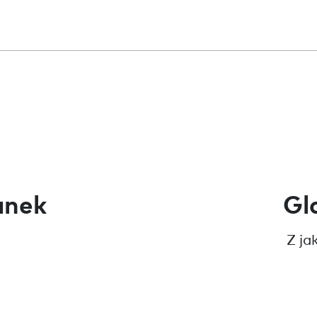
anek
Gl
Z ja