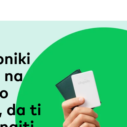
bniki
 na
so
, da ti
najti