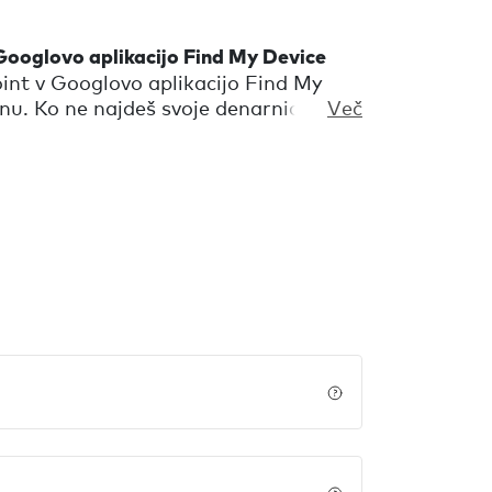
ooglovo aplikacijo Find My Device
nt v Googlovo aplikacijo Find My
nu. Ko ne najdeš svoje denarnice, jo
Več
amige o oddaljenosti, da ugotoviš, kje
 lokacijo na zemljevidu aplikacije Find
eh uporabnikov Androida na svetu, ki
žja Find My device.
Price details