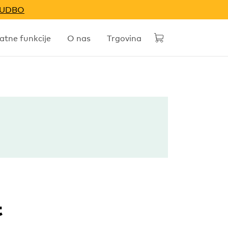
NUDBO
tne funkcije
O nas
Trgovina
t