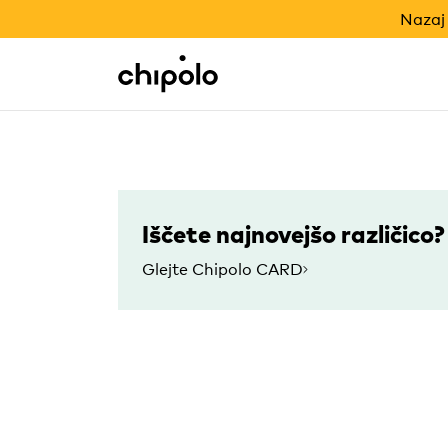
NAZAJ V ŠOLO
Nazaj 
Integracije
Chipolo - Home page
Iščete najnovejšo različico?
Glejte Chipolo CARD