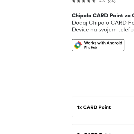
4.5
(64)
Chipolo CARD Point za G
Dodaj Chipolo CARD Poi
Device na svojem telefo
pozvoni ali pa uporabi n
se skriva. Ali pa preveri
My Device s pomočjo vs
so del Googlovega omre
1x CARD Point