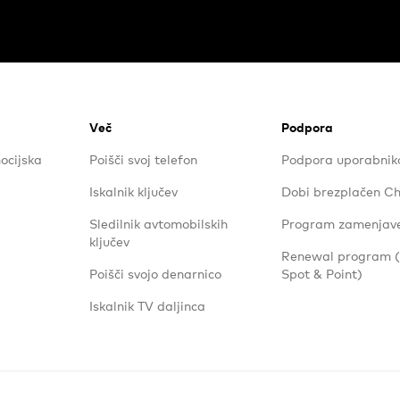
Več
Podpora
ocijska
Poišči svoj telefon
Podpora uporabni
Iskalnik ključev
Dobi brezplačen Ch
Sledilnik avtomobilskih
Program zamenjav
ključev
Renewal program
Poišči svojo denarnico
Spot & Point)
Iskalnik TV daljinca