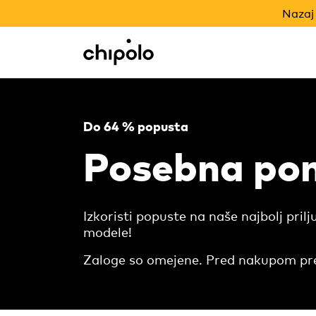
NAZAJ V ŠOLO
Nazaj 
Integracije
Chipolo - Home page
Do 64 % popusta
Posebna po
Izkoristi popuste na naše najbolj prilj
modele!
Zaloge so omejene. Pred nakupom prev