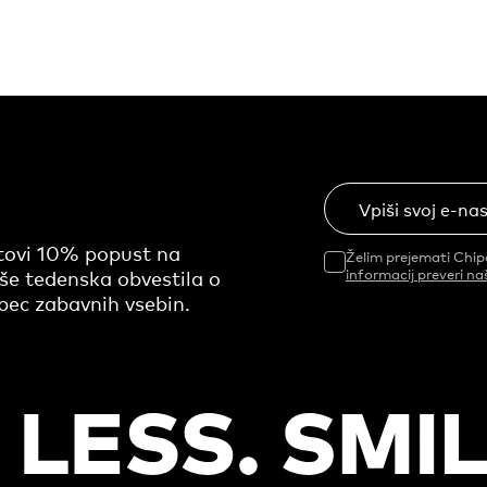
Vpiši svoj e-na
otovi 10% popust na
Želim prejemati Chip
še tedenska obvestila o
informacij preveri na
epec zabavnih vsebin.