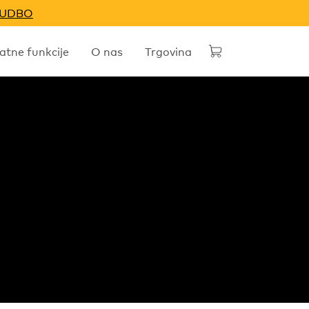
NUDBO
tne funkcije
O nas
Trgovina