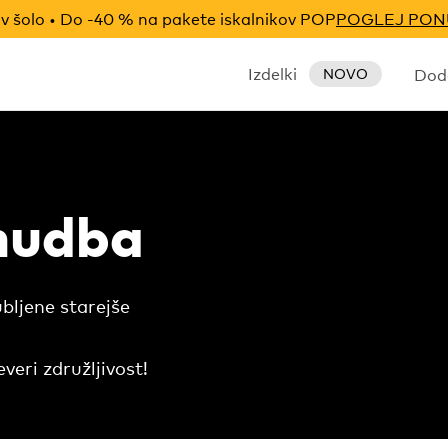
v šolo • Do -40 % na pakete iskalnikov POP
POGLEJ PO
Izdelki
Doda
NOVO
nudba
ubljene starejše
eri združljivost!