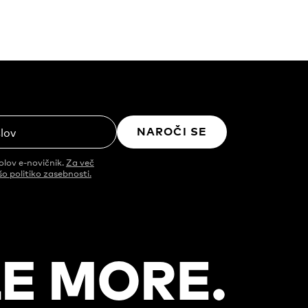
NAROČI SE
slov
olov e-novičnik.
Za več
šo politiko zasebnosti.