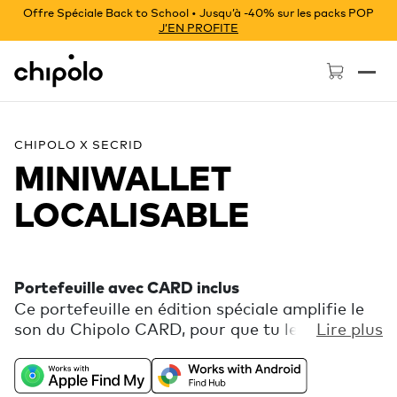
Offre Spéciale Back to School • Jusqu’à -40% sur les packs POP
J’EN PROFITE
Chipolo - Home page
CHIPOLO X SECRID
MINIWALLET
LOCALISABLE
Portefeuille avec CARD inclus
Ce portefeuille en édition spéciale amplifie le
son du Chipolo CARD, pour que tu le retrouves
Lire plus
facilement. Un repère tactile au dos indique le
bouton du CARD, qui te permet de retrouver
ton téléphone directement depuis ton