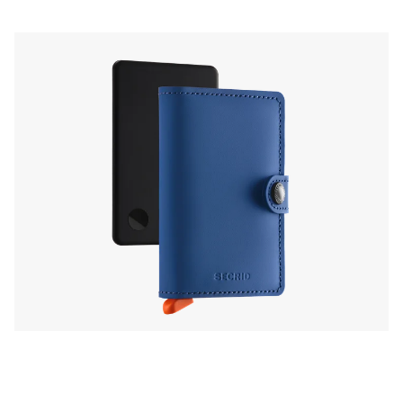
portefeuille. Le CARD fonctionne avec le
réseau Localiser d’Apple ou de Google sur
Android, transformant ton portefeuille en
compagnon idéal pour le quotidien comme
pour tes aventures à l’autre bout du monde.