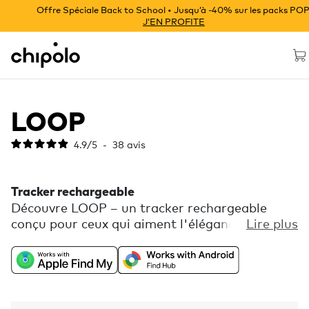
Offre Spéciale Back to School • Jusqu’à -40% sur les packs POP
J’EN PROFITE
Chipolo - Home page
LOOP
4.9
/
5
-
38
avis
Tracker rechargeable
Découvre LOOP – un tracker rechargeable
conçu pour ceux qui aiment l'élégance jusque
Lire plus
dans les moindres détails. Profite de la
compatibilité universelle avec Localiser d’Apple
ou Google, un choix de couleurs fun, et une
boucle en silicone flexible pour l’accrocher
facilement. Bénéficie aussi de fonctions