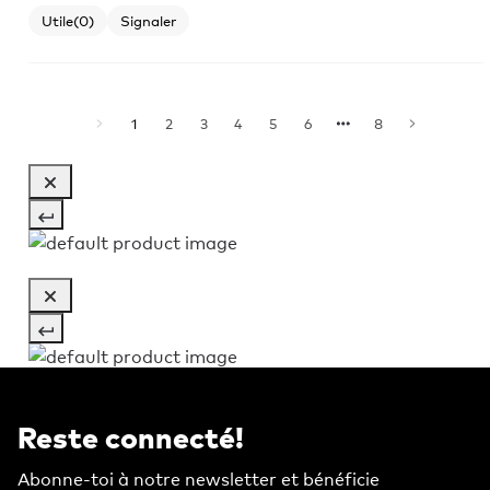
Utile
(0)
Signaler
1
2
3
4
5
6
8
Reste connecté!
Abonne-toi à notre newsletter et bénéficie