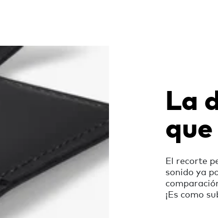
La d
que
El recorte p
sonido ya p
comparación 
¡Es como sub