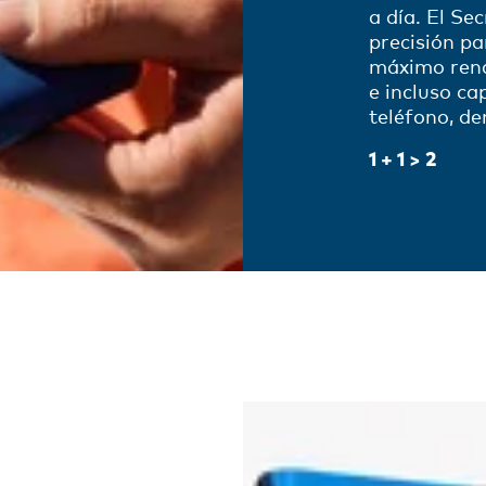
a día. El Se
precisión p
máximo rend
e incluso ca
teléfono, d
1 + 1 > 2