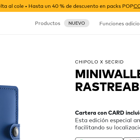
ta al cole • Hasta un 40 % de descuento en packs POP
C
Productos
Funciones adicio
NUEVO
CHIPOLO X SECRID
MINIWALL
RASTREAB
Cartera con CARD inclu
Esta edición especial a
facilitando su localizac
resalta el botón de CAR