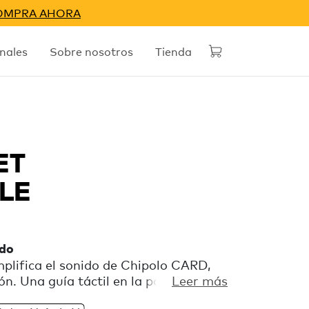
OMPRA AHORA
nales
Sobre nosotros
Tienda
ET
LE
ido
mplifica el sonido de Chipolo CARD,
ión. Una guía táctil en la parte trasera
Leer más
D, que te permite encontrar tu móvil