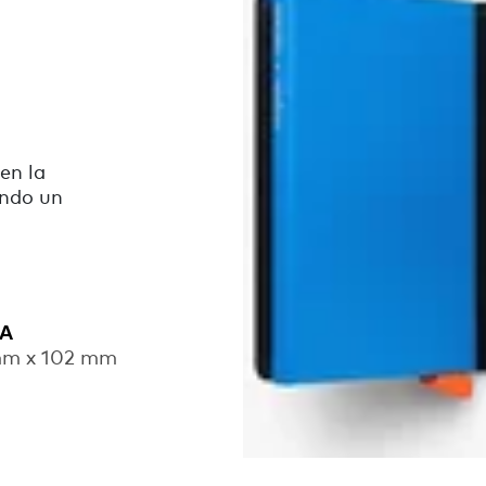
en la
endo un
RA
mm x 102 mm