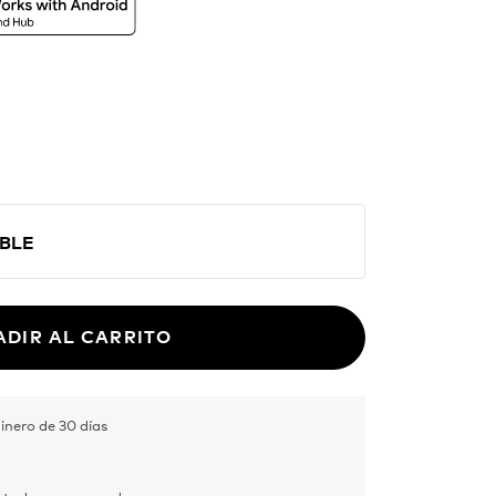
cartera. CARD funciona con Buscar de
ogle en Android, convirtiendo tu
 perfecto para el día a día y las
.
BLE
ADIR AL CARRITO
inero de 30 días