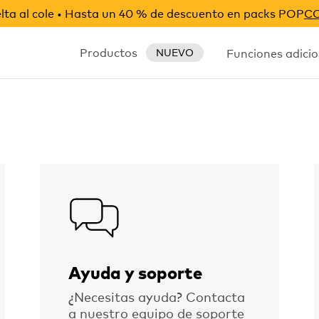
ta al cole • Hasta un 40 % de descuento en packs POP
C
Productos
Funciones adicio
NUEVO
s
Ayuda y soporte
¿Necesitas ayuda? Contacta
a nuestro equipo de soporte