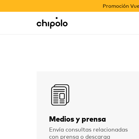
PROMOCIÓN VUELTA AL COLE
Promoción Vuel
Regalos corporativos
Chipolo - Home page
Contact channel
Medios y prensa
Envía consultas relacionadas
con prensa o descarga