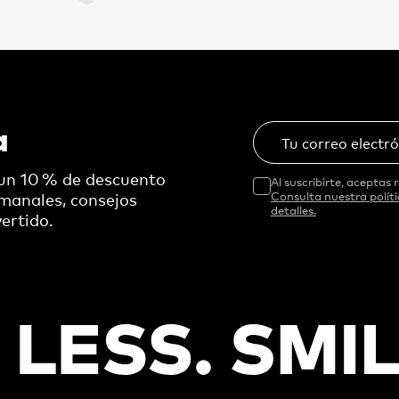
a
Tu correo electr
 un 10 % de descuento
Al suscribirte, aceptas r
emanales, consejos
Consulta nuestra polít
detalles.
ertido.