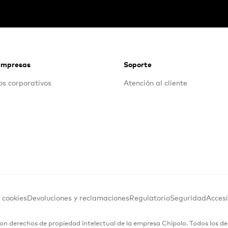
empresas
Soporte
s corporativos
Atención al cliente
e cookies
Devoluciones y reclamaciones
Regulatorio
Seguridad
Accesi
on derechos de propiedad intelectual de la empresa Chipolo. Todos los d