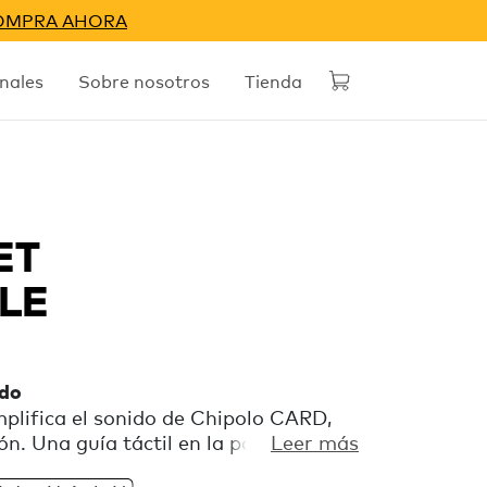
OMPRA AHORA
nales
Sobre nosotros
Tienda
ET
LE
ido
mplifica el sonido de Chipolo CARD,
ión. Una guía táctil en la parte trasera
Leer más
D, que te permite encontrar tu móvil