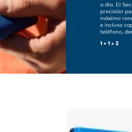
a día. El Se
precisión p
máximo rend
e incluso ca
teléfono, d
1 + 1 > 2