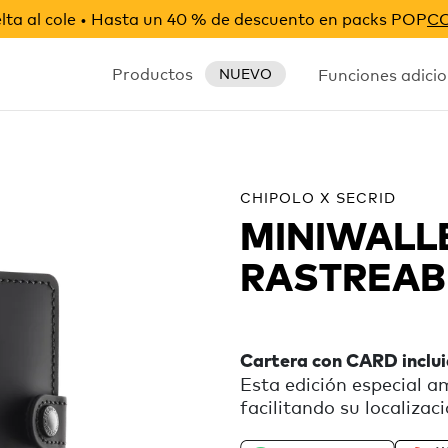
ta al cole • Hasta un 40 % de descuento en packs POP
C
Productos
Funciones adicio
NUEVO
CHIPOLO X SECRID
MINIWALL
RASTREAB
Cartera con CARD inclu
Esta edición especial a
facilitando su localizac
resalta el botón de CAR