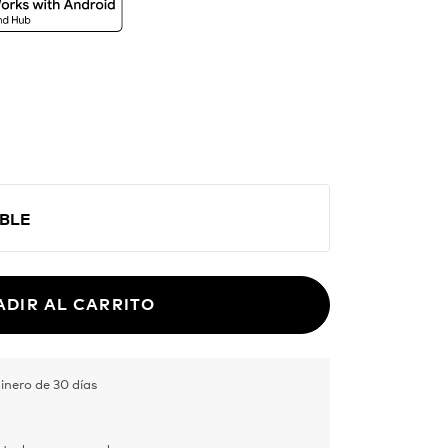
cartera. CARD funciona con Buscar de
ogle en Android, convirtiendo tu
 perfecto para el día a día y las
.
BLE
ADIR AL CARRITO
inero de 30 días