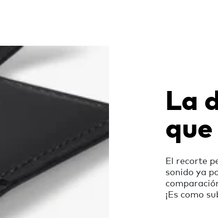
La d
que
El recorte p
sonido ya p
comparación 
¡Es como sub