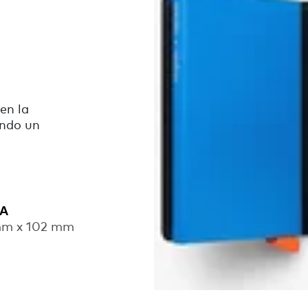
en la
endo un
RA
mm x 102 mm