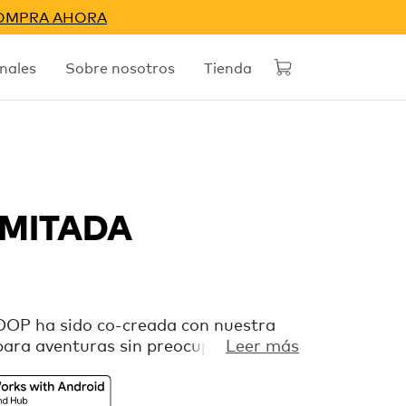
OMPRA AHORA
nales
Sobre nosotros
Tienda
IMITADA
LOOP ha sido co-creada con nuestra
ara aventuras sin preocupaciones. Es
Leer más
le que mantiene tu equipo bajo
ar de Apple o Localizador de Google,