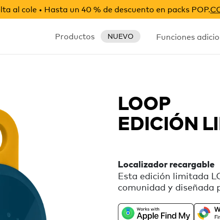
ta al cole • Hasta un 40 % de descuento en packs POP.
C
Productos
Funciones adicio
NUEVO
LOOP
EDICIÓN L
Localizador recargable
Esta edición limitada 
comunidad y diseñada p
un localizador recargab
control a través de Buc