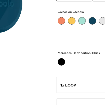
para que puedas centrar
rutas. Incluye funcione
móvil, en la app compl
Colección Chipolo
Mercedes-Benz edition: Black
1x LOOP