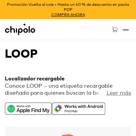
Promoción Vuelta al cole • Hasta un 40 % de descuento en packs
POP
COMPRA AHORA
Chipolo - Home page
LOOP
Localizador recargable
Conoce LOOP – una etiqueta recargable
diseñada para quienes buscan la belleza en
Leer más
cada detalle. Disfruta de la libertad de la
compatibilidad universal con Buscar de Apple o
Localizador de Google, combinada con una
paleta de colores divertida y un lazo de silicona
flexible para una sujeción fácil. Incluye
funciones extra gratuitas, como Llama tu