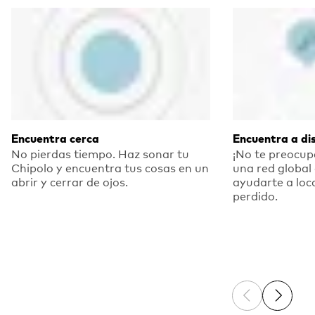
Encuentra cerca
Encuentra a di
No pierdas tiempo. Haz sonar tu
¡No te preocupe
Chipolo y encuentra tus cosas en un
una red global
abrir y cerrar de ojos.
ayudarte a loca
perdido.
Previous sli
Next sl