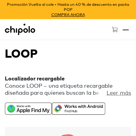
Promoción Vuelta al cole • Hasta un 40 % de descuento en packs
POP
COMPRA AHORA
Chipolo - Home page
LOOP
Localizador recargable
Conoce LOOP – una etiqueta recargable
diseñada para quienes buscan la belleza en
Leer más
cada detalle. Disfruta de la libertad de la
compatibilidad universal con Buscar de Apple o
Localizador de Google, combinada con una
paleta de colores divertida y un lazo de silicona
flexible para una sujeción fácil. Incluye
funciones extra gratuitas, como Llama tu