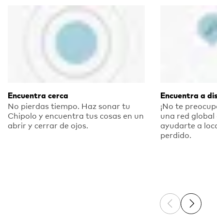
Encuentra cerca
Encuentra a di
No pierdas tiempo. Haz sonar tu
¡No te preocupe
Chipolo y encuentra tus cosas en un
una red global
abrir y cerrar de ojos.
ayudarte a loca
perdido.
Previous sli
Next sl