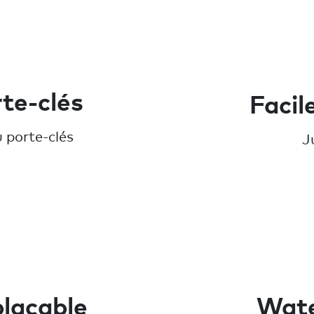
te-clés
Facil
 porte-clés
J
plaçable
Wate