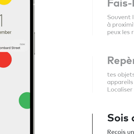
Fais-
Souvent l
à proximi
peux les 
Repè
tes objet
appareils
Localiser
Sois 
Reçois un