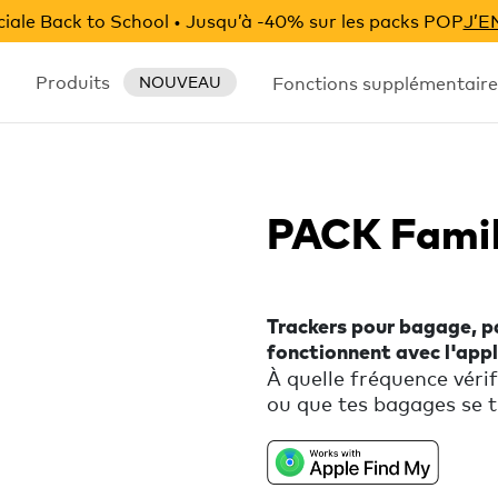
iale Back to School • Jusqu’à -40% sur les packs POP
J’E
Produits
Fonctions supplémentaire
NOUVEAU
PACK Famil
Trackers pour bagage, pa
fonctionnent avec l'appl
À quelle fréquence vérif
ou que tes bagages se t
l'esprit tranquille et 
œil sur ton portefeuille
Fonctionne exclusivemen