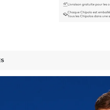
Livraison gratuite pour les
Chaque Chipolo est emballé
Tous les Chipolos dans une s
ES
Chipolo CARD Spot
re un son
Portée:
60 m / 200 pieds 
Épaisseur:
2,4 mm
Taille:
85,1 mm x 53,6 mm
claboussures (norme IPX5)
Water resistance:
résista