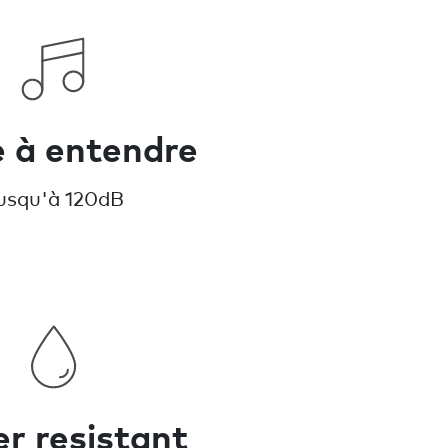
e à entendre
usqu'à 120dB
r resistant