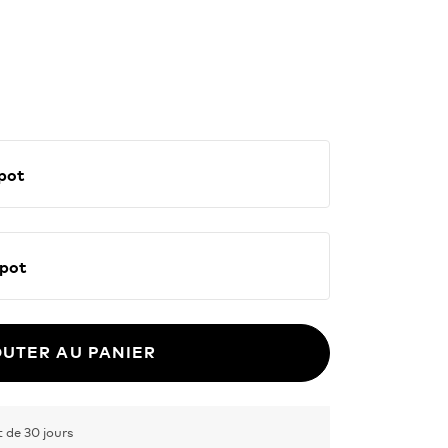
E Spot
NE Spot
UTER AU PANIER
de 30 jours