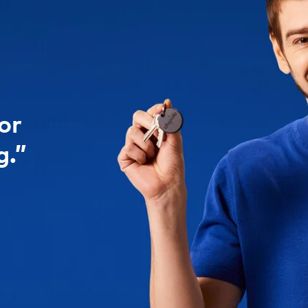
 1 an, batterie
Durée de vie de la batterie
able - CR 2032
u un iPad.
l
Find My sur votre iPhone, iPad, iPod touch ou Mac p
OS ou macOS est recommandée.
ring
pot après l'avoir ajouté à l'application Find My et
ything
de 50 % pour un nouveau CARD Spot dans 2 ans. Re