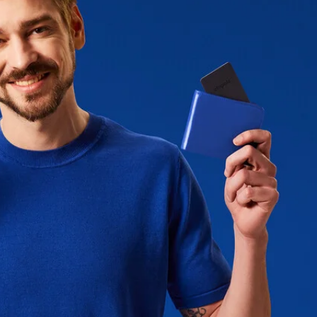
:
Jusqu'à 2 ans, programme
Renew & Recycle disponible*
our localiser Chipolo CARD Spot,
 vous recevrez un rappel par e-
nvoyez-nous votre CARD Spot