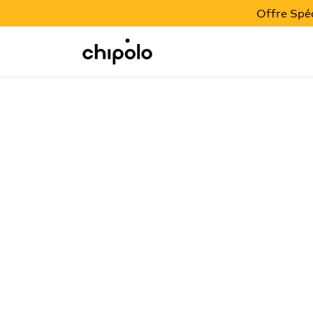
OFFRE BACK TO SCHOOL
Offre Spéc
Integrations
Chipolo - Home page