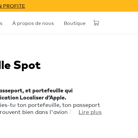
N PROFITE
s
À propos de nous
Boutique
le Spot
sseport, et portefeuille qui
ication Localiser d’Apple.
ies-tu ton portefeuille, ton passeport
rouvent bien dans l'avion ? Voyage
Lire plus
laisse le PACK Voyage Spot garder un
, ton passeport et tes bagages.
t avec l'application Localiser