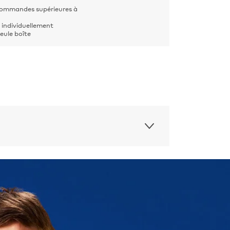
 commandes supérieures à
 individuellement
eule boîte
pour émettre un son
nt aux éclaboussures (norme IPX5)