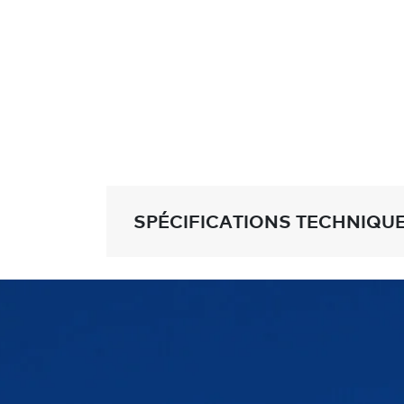
SPÉCIFICATIONS TECHNIQU
Chipolo ONE Spot
Portée:
60 m de portée pour émett
Épaisseur:
6,4 mm
Taille:
37,9 mm
Water resistance:
Résistant aux é