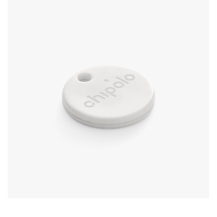
distance pour les localiser lorsqu'ils se cachent
à proximité.