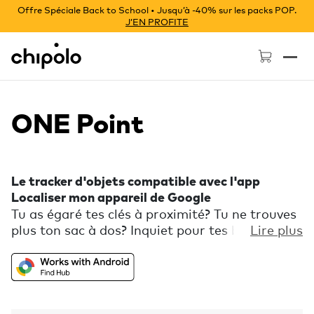
Offre Spéciale Back to School • Jusqu’à -40% sur les packs POP.
J’EN PROFITE
Chipolo - Home page
ONE Point
Le tracker d'objets compatible avec l'app
Localiser mon appareil de Google
Tu as égaré tes clés à proximité? Tu ne trouves
plus ton sac à dos? Inquiet pour tes bagages?
Lire plus
Consulte la carte intégrée à l'application pour
voir leur emplacement grâce aux millions
d'appareils Android faisant partie du réseau
Localiser mon appareil de Google. Fais sonner
Chipolo ONE Point et utilise des indices de