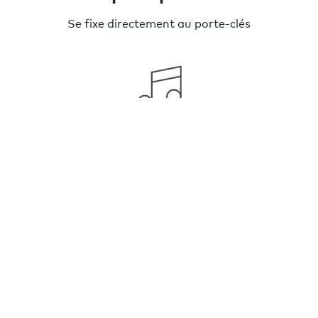
Se fixe directement au porte-clés
Facile à entendre
Jusqu'à 120dB
Batterie remplaçable
Dure jusqu'à 1 an