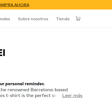
OMPRA AHORA
nales
Sobre nosotros
Tienda
El
our personal reminder.
y the renowned Barcelona-based
his t-shirt is the perfect visual
Leer más
 even the most distracted person
llet and phone. Also, a great (and