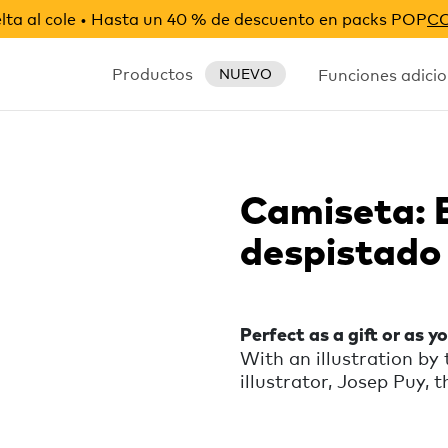
ta al cole • Hasta un 40 % de descuento en packs POP
C
Productos
Funciones adicio
NUEVO
Camiseta: 
despistado
Perfect as a gift or as y
With an illustration b
illustrator, Josep Puy, t
reminder that will help
remember their keys, wa