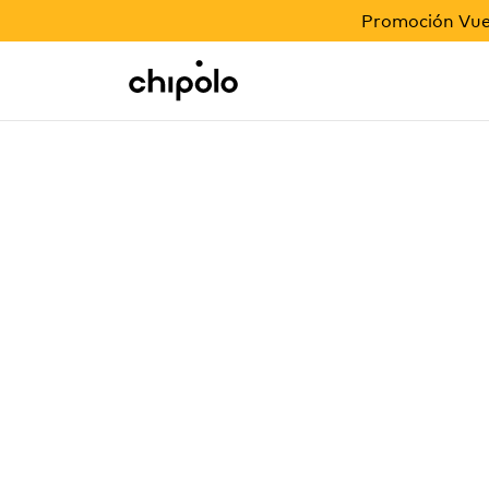
PROMOCIÓN VUELTA AL COLE
Promoción Vuel
Regalos corporativos
Chipolo - Home page