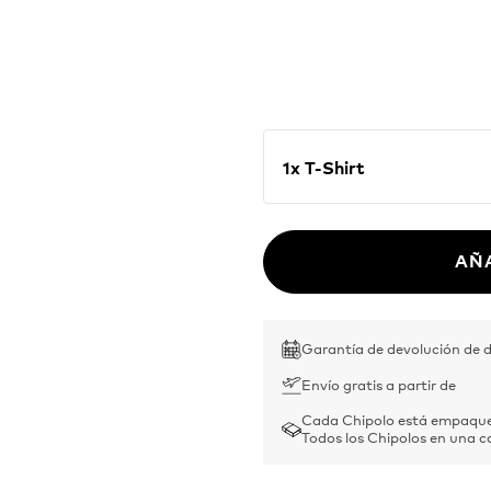
helpful) gift for your 
100% organic cotton and
1x T-Shirt
AÑ
Garantía de devolución de d
Envío gratis a partir de
Cada Chipolo está empaque
Todos los Chipolos en una c