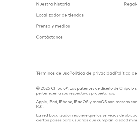
Nuestra historia
Regalo
Localizador de tiendas
Prensa y medios
Contáctanos
Términos de uso
Política de privacidad
Política d
© 2026 Chipolo®. Las patentes de diseño de Chipolo s
pertenecen a sus respectivos propietarios.
Apple, iPad, iPhone, iPadOS y macOS son marcas comerc
K.K.
La red Localizador requiere que los servicios de ubica
ciertos países para usuarios que cumplan la edad mí