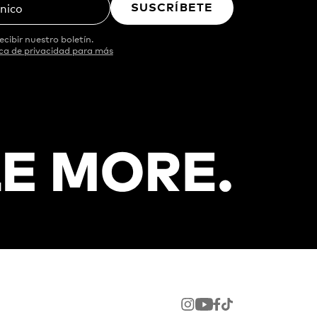
SUSCRÍBETE
ónico
ecibir nuestro boletín.
ica de privacidad para más
Instagram
Youtube
Facebook
TikTok