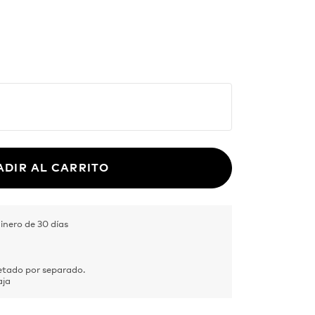
favorite forgetful person! Made from
 available in sizes S-XXL.
ADIR AL CARRITO
inero de 30 días
tado por separado.
aja