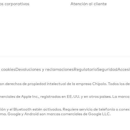
s corporativos
Atención al cliente
e cookies
Devoluciones y reclamaciones
Regulatorio
Seguridad
Accesi
on derechos de propiedad intelectual de la empresa Chipolo. Todos los d
iales de Apple Inc., registradas en EE. UU. y en otros países. La marca 
ción y el Bluetooth estén activados. Requiere servicio de telefonía o conex
nima. Google y Android son marcas comerciales de Google LLC.