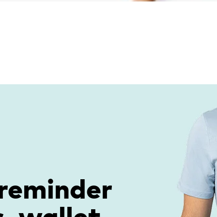
 reminder
, wallet,