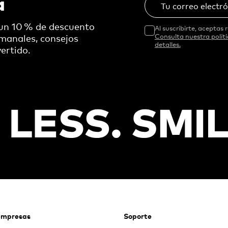
a
Tu correo electr
 un 10 % de descuento
Al suscribirte, aceptas r
emanales, consejos
Consulta nuestra polít
detalles.
ertido.
empresas
Soporte