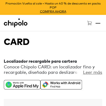
Promoción Vuelta al cole • Hasta un 40 % de descuento en packs
POP
COMPRA AHORA
Chipolo - Home page
CARD
Localizador recargable para cartera
Conoce Chipolo CARD: un localizador fino y
recargable, diseñado para deslizarse sin
Leer más
esfuerzo en tu cartera. Discreto en tamaño,
potente en sonido, ideal para mantener tus
objetos esenciales siempre localizables.
Compatible de forma universal con Buscar de
Apple o Localizador de Google, con funciones
extra gratuitas que puedes configurar en la