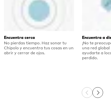
Encuentra cerca
Encuentra a di
No pierdas tiempo. Haz sonar tu
¡No te preocupe
Chipolo y encuentra tus cosas en un
una red global
abrir y cerrar de ojos.
ayudarte a loca
perdido.
Previous sli
Next sl