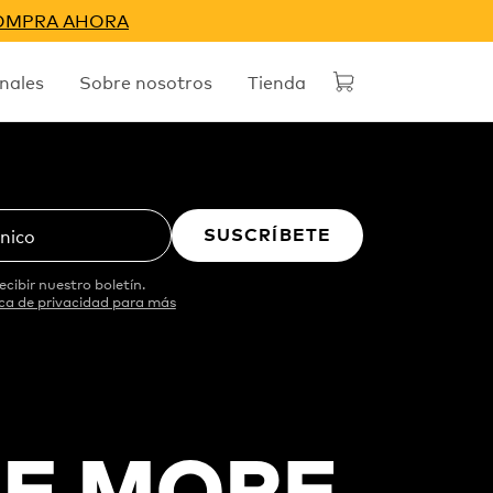
OMPRA AHORA
nales
Sobre nosotros
Tienda
SUSCRÍBETE
ónico
ecibir nuestro boletín.
ica de privacidad para más