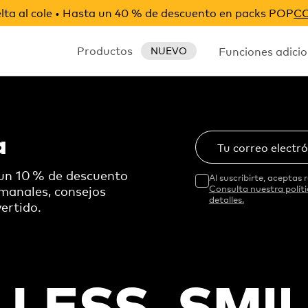
ta al cole • Hasta un 40 % de descuento en packs POP
C
Productos
Funciones adicio
NUEVO
a
Tu correo electr
 un 10 % de descuento
Al suscribirte, aceptas r
emanales, consejos
Consulta nuestra polít
detalles.
ertido.