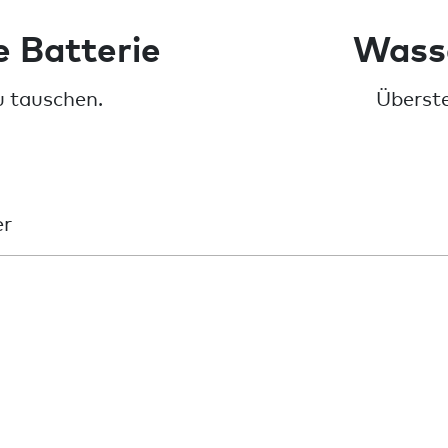
 Batterie
Wass
u tauschen.
Überste
er