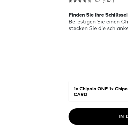
4.7
(1045)
Finden Sie Ihre Schlüsse
Befestigen Sie einen Ch
stecken Sie die schlank
und lassen Sie beides v
Außer-Reichweite-Warnu
Sie jemals etwas zurück
1x Chipolo ONE 1x Chipolo
CARD
IN