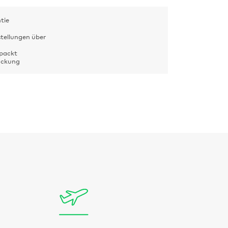
tie
stellungen über
rpackt
Packung