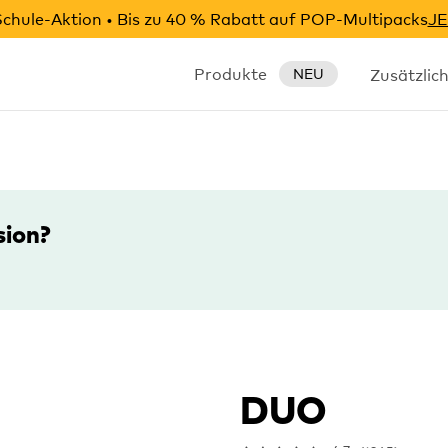
chule-Aktion • Bis zu 40 % Rabatt auf POP-Multipacks
JE
Produkte
Zusätzlic
NEU
sion?
DUO