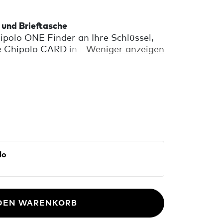
l und Brieftasche
ipolo ONE Finder an Ihre Schlüssel,
e Chipolo CARD in Ihre Brieftasche
Weniger anzeigen
on Ihrem Handy aus klingeln. Mit
ngen, die Sie daran erinnern, wenn
lassen.
 DEN WARENKORB