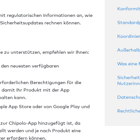
Konformi
mit regulatorischen Informationen an, wie
Standard
 Sicherheitsupdates rechnen können.
Koordinie
Außerhalb
e zu unterstützen, empfehlen wir Ihnen:
Was eine 
t den neuesten verfügbaren
Sicherhei
erforderlichen Berechtigungen für die
Nutzerinn
, damit Ihr Produkt mit der App
Datenschu
alten kann.
pple App Store oder von Google Play und
Rechtlich
t zur Chipolo-App hinzugefügt ist, da
llt werden und je nach Produkt eine
er erfordern können.