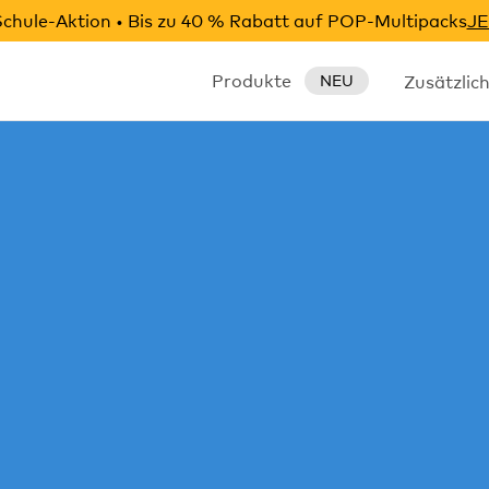
chule-Aktion • Bis zu 40 % Rabatt auf POP-Multipacks
JE
Produkte
Zusätzlic
NEU