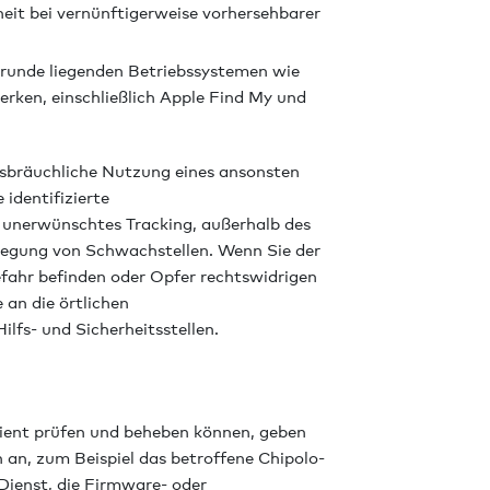
eit bei vernünftigerweise vorhersehbarer
grunde liegenden Betriebssystemen wie
rken, einschließlich Apple Find My und
ssbräuchliche Nutzung eines ansonsten
identifizierte
e unerwünschtes Tracking, außerhalb des
nlegung von Schwachstellen. Wenn Sie der
Gefahr befinden oder Opfer rechtswidrigen
 an die örtlichen
lfs- und Sicherheitsstellen.
zient prüfen und beheben können, geben
ch an, zum Beispiel das betroffene Chipolo-
Dienst, die Firmware- oder