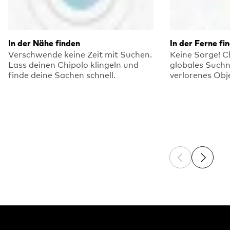
In der Nähe finden
In der Ferne fi
Verschwende keine Zeit mit Suchen.
Keine Sorge! C
Lass deinen Chipolo klingeln und
globales Such
finde deine Sachen schnell.
verlorenes Obj
Previous sli
Next sl