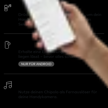
Ruf dein Handy an
Drücke zweimal auf deinen Chipolo, um dein
Handy anzurufen und es innerhalb von
Sekunden wiederzufinden.
Außer-Reichweite-Warnungen
Erhalte eine Erinnerung, wenn du etwas
liegen lässt – bevor alles schiefläuft.
NUR FÜR ANDROID
Klingelton ändern
Nutze deinen Chipolo als Fernauslöser für
deine Handykamera.