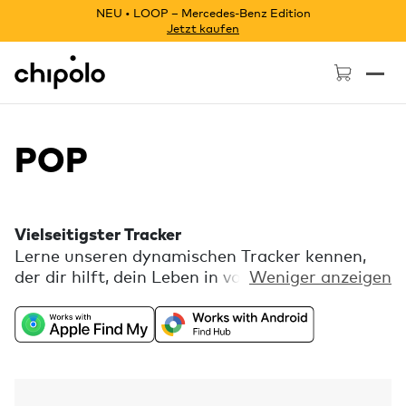
NEU • LOOP – Mercedes-Benz Edition
Jetzt kaufen
Chipolo - Home page
POP
Vielseitigster Tracker
Lerne unseren dynamischen Tracker kennen,
der dir hilft, dein Leben in vollen Zügen zu
Weniger anzeigen
genießen. Behalte den Überblick über deine
Schlüssel, Tasche, dein Gepäck und mehr.
Chipolo POP funktioniert mit dem Apple „Wo
ist?“- oder dem Google „Mein Gerät finden“-
Netzwerk. Lade die kostenlose Chipolo-App
herunter und erhalte zusätzliche Funktionen