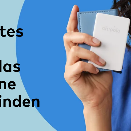
tes
das
ine
inden