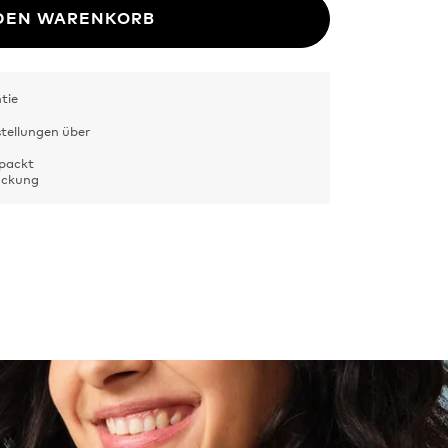
 DEN WARENKORB
tie
stellungen über
rpackt
Packung