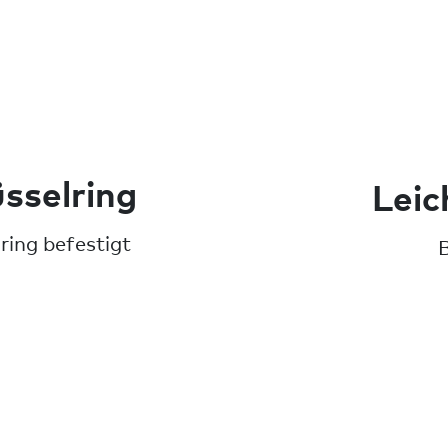
sselring
Leic
ring befestigt
B