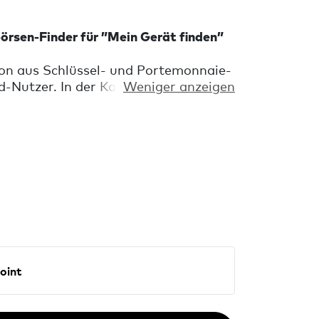
börsen-Finder für ”Mein Gerät finden”
on aus Schlüssel- und Portemonnaie-
d-Nutzer. In der Kartenansicht der
Weniger anzeigen
 von Millionen von Android-Geräten,
t finden” von Google-Netzwerks sind,
den. Oder lass dein Chipolo klingeln
ernungsmesser, um den Standort
stände zu bestimmen.
NE Point