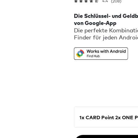
4.4
(208)
Die Schlüssel- und Geld
von Google-App
Die perfekte Kombinati
Finder für jeden Androi
App kannst du mithilfe
die Teil des ”Mein Gerä
sehen, wo sie sich befin
und verwende den Entf
deiner verlegten Gegen
1x CARD Point 2x O