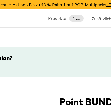
chule-Aktion • Bis zu 40 % Rabatt auf POP-Multipacks
JE
Produkte
Zusätzlic
NEU
sion?
Point BUN