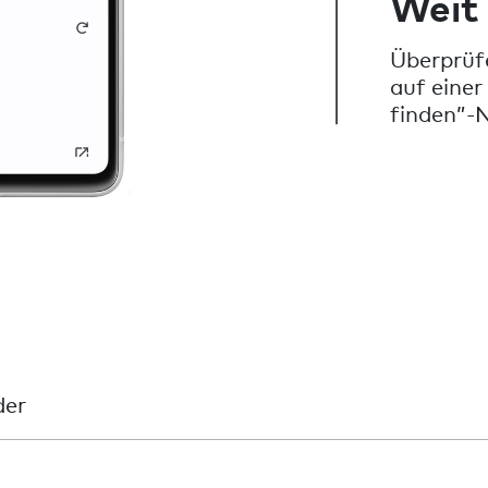
Weit
Überprüf
auf einer
finden”-
der