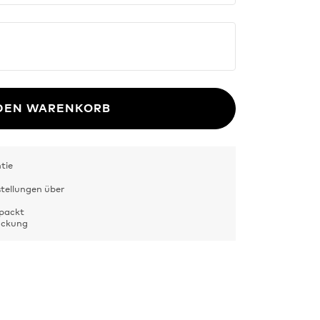
 DEN WARENKORB
tie
stellungen über
rpackt
Packung