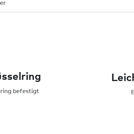
er
sselring
Leic
ring befestigt
B