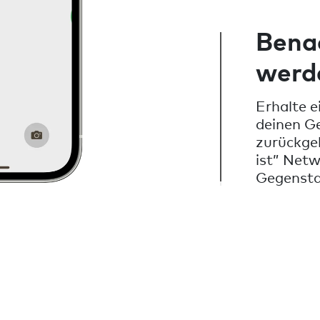
Benac
werd
Erhalte e
deinen G
zurückge
ist” Netw
Gegensta