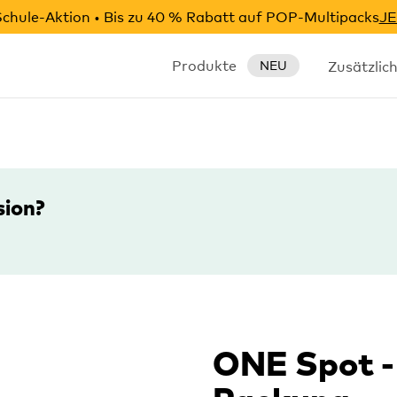
chule-Aktion • Bis zu 40 % Rabatt auf POP-Multipacks
JE
Produkte
Zusätzlic
NEU
sion?
ONE Spot -