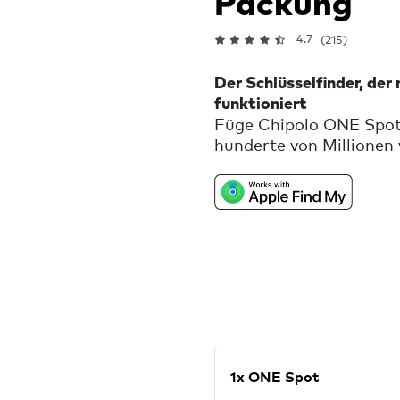
Packung
4.7
(215)
Der Schlüsselfinder, der
funktioniert
Füge Chipolo ONE Spot 
hunderte von Millionen
helfen dir, deine vermi
Schlüssel in der Nähe ve
Ton, um sie zu finden. 
wenn du deine Schlüsse
oder wenn das Apple “W
Gegenstand gefunden ha
direkt an deinem Schlü
1x ONE Spot