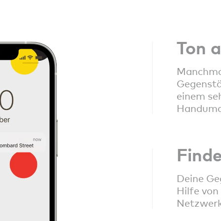
Ton a
Manchmal
Gegenstä
einem seh
Handumdr
Find
Deine Ge
Hilfe vo
Netzwerk