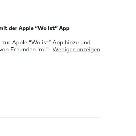
 mit der Apple “Wo ist” App
zur Apple “Wo ist” App hinzu und
 von Freunden im “Wo ist” Netzwerk
Weniger anzeigen
ssten Schlüssel zu finden. Wenn deine
rsteckt sind, ertönt ein sehr lauter
Du erhältst eine Benachrichtigung,
l versehentlich zurückgelassen hast
o ist” Netzwerk deinen vermissten
t. Chipolo ONE Spot lässt sich
sselbund befestigen.