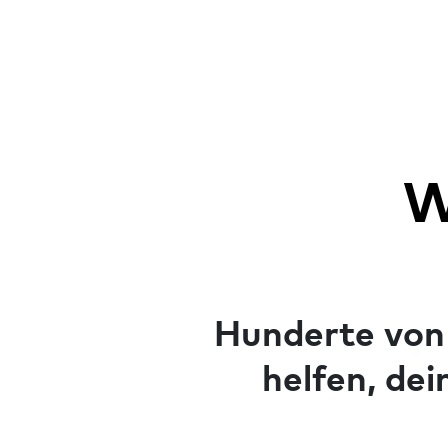
W
Hunderte von 
helfen, de