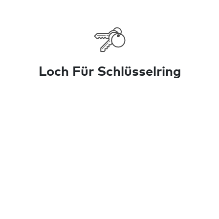
Loch Für Schlüsselring
Wird direkt am Schlüsselring befestigt
Leicht zu hören
Bis zu 120 dB