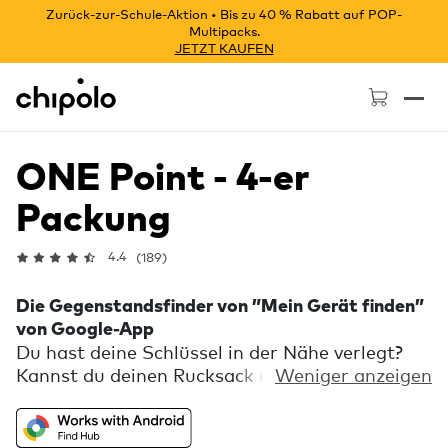
Zurück-zur-Schule-Aktion • Bis zu 40 % Rabatt auf POP-
Multipacks.
JETZT KAUFEN
Chipolo - Home page
ONE Point - 4-er
Packung
4.4
(189)
Die Gegenstandsfinder von ”Mein Gerät finden”
von Google-App
Du hast deine Schlüssel in der Nähe verlegt?
Kannst du deinen Rucksack nicht finden?
Weniger anzeigen
Machst du dir Sorgen um dein Gepäck? Sieh
auf der In-App-Karte nach, wo sie sich
befinden, mithilfe von Millionen von Android-