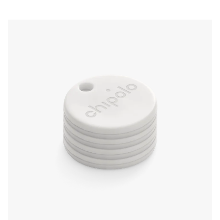
Geräten, die Teil des ”Mein Gerät finden” von
Google-Netzwerks sind. Oder rufe deinen
Chipolo ONE Point an und verwende
Entfernungsangaben, um den Standort zu
bestimmen.