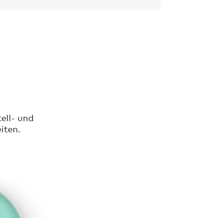
ell- und
iten.