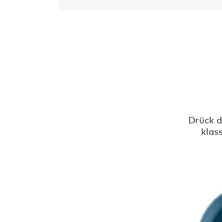
Drück d
klas