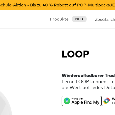
chule-Aktion • Bis zu 40 % Rabatt auf POP-Multipacks
JE
Produkte
Zusätzlic
NEU
LOOP
Wiederaufladbarer Trac
Lerne LOOP kennen – ei
die Wert auf jedes Detai
universeller Kompatibil
„Mein Gerät finden“ – k
Farbpalette und einer f
Befestigung. In der ko