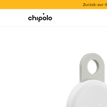
ZURÜCK-ZUR-SCHULE-AKTION
Zurück-zur-S
Integrationen
Chipolo - Home page