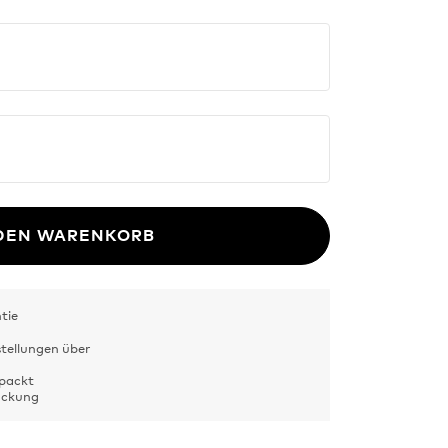
 DEN WARENKORB
tie
stellungen über
rpackt
Packung