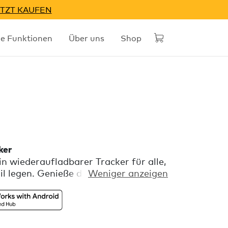
TZT KAUFEN
he Funktionen
Über uns
Shop
ker
n wiederaufladbarer Tracker für alle,
l legen. Genieße die Freiheit
Weniger anzeigen
ität mit Apple „Wo ist?“ oder Google
ombiniert mit einer verspielten
lexiblen Silikonschlaufe zur einfachen
stenlosen Chipolo-App warten