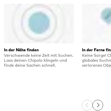
In der Nähe finden
In der Ferne fi
Verschwende keine Zeit mit Suchen.
Keine Sorge! C
Lass deinen Chipolo klingeln und
globales Such
finde deine Sachen schnell.
verlorenes Obj
Previous sli
Next sl