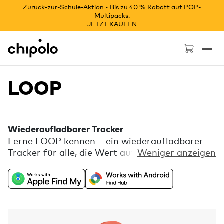
Zurück-zur-Schule-Aktion • Bis zu 40 % Rabatt auf POP-
Multipacks.
JETZT KAUFEN
Chipolo - Home page
LOOP
Wiederaufladbarer Tracker
Lerne LOOP kennen – ein wiederaufladbarer
Tracker für alle, die Wert auf jedes Detail
Weniger anzeigen
legen. Genieße die Freiheit universeller
Kompatibilität mit Apple „Wo ist?“ oder Google
„Mein Gerät finden“ – kombiniert mit einer
verspielten Farbpalette und einer flexiblen
Silikonschlaufe zur einfachen Befestigung. In
der kostenlosen Chipolo-App warten