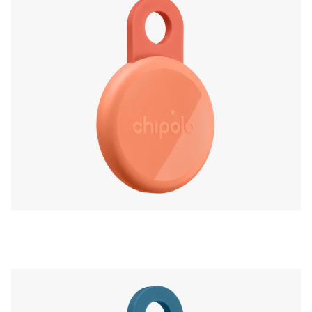
Zusatzfunktionen wie „Ruf dein Handy an“ auf
dich.