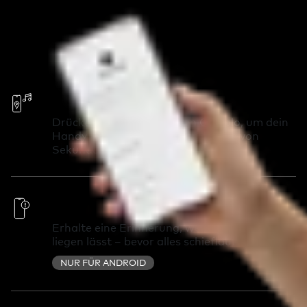
Ruf dein Handy an
Drücke zweimal auf deinen Chipolo, um dein
Handy anzurufen und es innerhalb von
Sekunden wiederzufinden.
Außer-Reichweite-Warnungen
Erhalte eine Erinnerung, wenn du etwas
liegen lässt – bevor alles schiefläuft.
NUR FÜR ANDROID